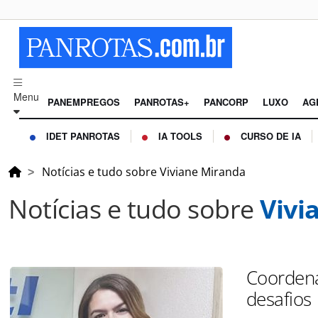
Menu
PANEMPREGOS
PANROTAS+
PANCORP
LUXO
AG
IDET PANROTAS
IA TOOLS
CURSO DE IA
Notícias e tudo sobre Viviane Miranda
Notícias e tudo sobre
Vivi
Coordena
desafios