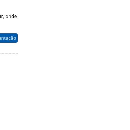
ur, onde
entação