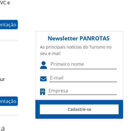
CVC e
entação
Newsletter
PANROTAS
As principais notícias do Turismo no
seu e-mail
our
entação
Cadastre-se
 a