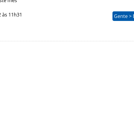
ste mês
2 às 11h31
Gente > 