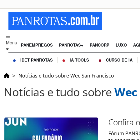
Menu
PANEMPREGOS
PANROTAS+
PANCORP
LUXO
AG
IDET PANROTAS
IA TOOLS
CURSO DE IA
Notícias e tudo sobre Wec San Francisco
Notícias e tudo sobre
Wec 
Confira 
Fórum PANROT