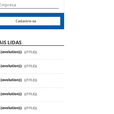
Cadastre-se
IS LIDAS
{{evolution}}
{{TITLE}}
{{evolution}}
{{TITLE}}
{{evolution}}
{{TITLE}}
{{evolution}}
{{TITLE}}
{{evolution}}
{{TITLE}}