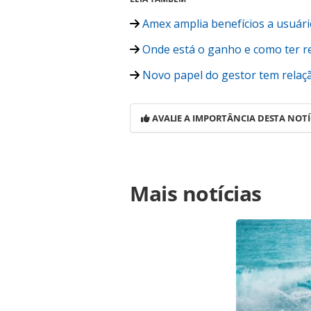
Amex amplia benefícios a usuári
Onde está o ganho e como ter re
Novo papel do gestor tem relaçã
AVALIE A IMPORTÂNCIA DESTA NOTÍ
Para compartilhar esse conteúdo, por 
Mais notícias
https://www.panrotas.com.br/viagen
reserve-iniciam-projeto-em-sistema-
oferecidas na página. Todo o conte
pela legislação brasileira sobre dir
autorização da PANROTAS Editora (c