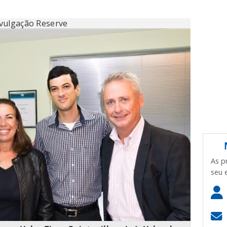
vulgação Reserve
As p
seu 