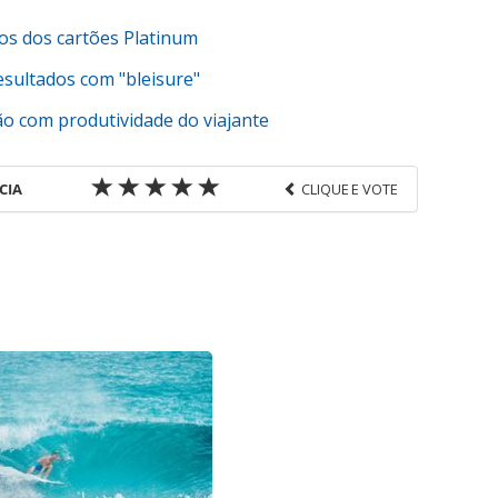
os dos cartões Platinum
sultados com "bleisure"
o com produtividade do viajante
CIA
CLIQUE E VOTE
favor utilize o link
s-corporativas/agenciasdeviagens/2016/10/gol-e-
de-distribuicao_140612.html ou as ferramentas
údo produzido pela PANROTAS Editora é protegido
eito autoral. Não reproduza o conteúdo sem
opyright@panrotas.com.br).