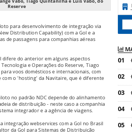
lange Vabo, Tiago Quintanilha e Luís Vabo, do
Reserve
iloto para desenvolvimento de integração via
ew Distribution Capability) com a Gol e a
vas de passagens para companhias aéreas
MA
 difere do anterior em alguns aspectos
de Tecnologia e Operações do Reserve, Tiago
 para voos domésticos e internacionais, com
com o 'hosting' da Navitaire, que é diferente
piloto no padrão NDC depende do alinhamento
adeia de distribuição - neste caso a companhia
istema integrador e a agência de viagens.
a integração webservices com a Gol no Brasil
ultor da Gol para Sistemas de Distribuição