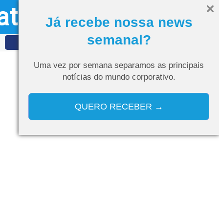
ativo
Olá, visitante
Entrar
Já recebe nossa news
semanal?
IDET
Curso de IA
Uma vez por semana separamos as
principais
notícias do mundo corporativo.
QUERO RECEBER →