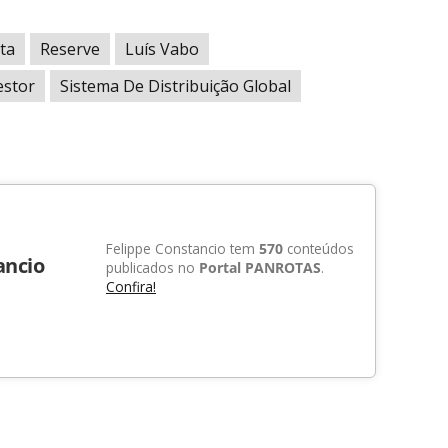
ata
Reserve
Luís Vabo
estor
Sistema De Distribuição Global
Felippe Constancio tem
570
conteúdos
ancio
publicados no
Portal PANROTAS
.
Confira!