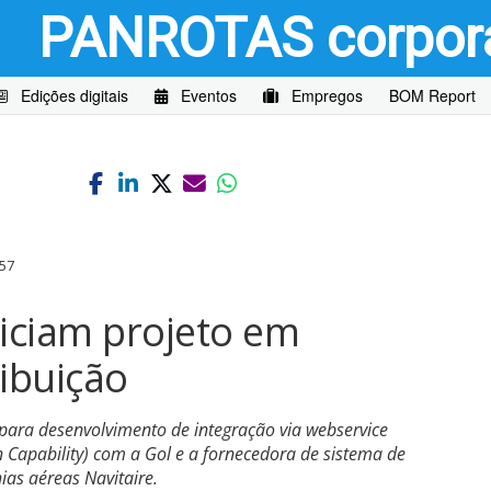
PANROTAS
corpor
Edições digitais
Eventos
Empregos
BOM Report
57
niciam projeto em
ribuição
o para desenvolvimento de integração via webservice
 Capability) com a Gol e a fornecedora de sistema de
as aéreas Navitaire.