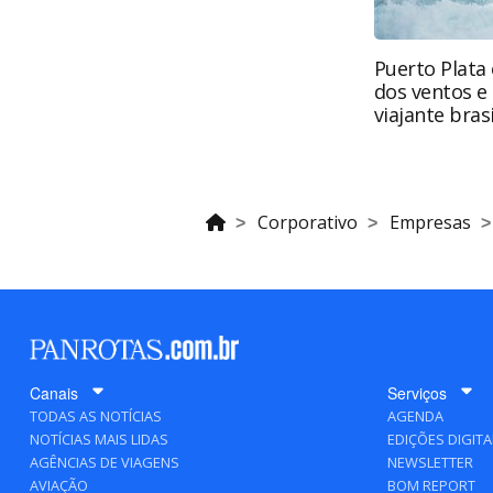
Puerto Plata 
dos ventos e
viajante brasi
Corporativo
Empresas
Canais
Serviços
TODAS AS NOTÍCIAS
AGENDA
NOTÍCIAS MAIS LIDAS
EDIÇÕES DIGITA
AGÊNCIAS DE VIAGENS
NEWSLETTER
AVIAÇÃO
BOM REPORT