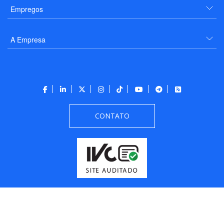
Empregos
A Empresa
CONTATO
Todos os direitos reservados a PANROTAS Editora - Ver.
Friday, August 7, 2026
5:55:07 PM -03:00:00 - Builder 2026.6.2.1
/ Layout
205df0c0b694a693290208d10d1a485b