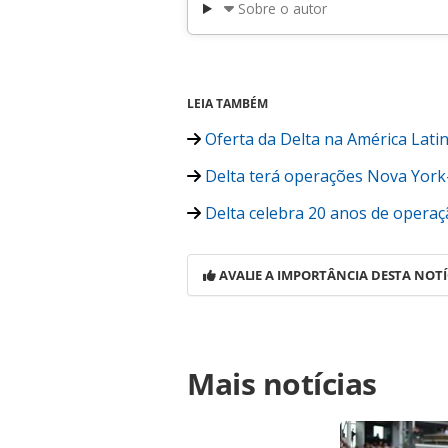
Sobre o autor
LEIA TAMBÉM
Oferta da Delta na América Lati
Delta terá operações Nova York
Delta celebra 20 anos de operaç
AVALIE A IMPORTÂNCIA DESTA NOTÍ
Para compartilhar esse conteúdo, por 
Mais notícias
https://www.panrotas.com.br/viagens
atendimento-via-video-chat-em-wash
na página. Todo o conteúdo produzi
legislação brasileira sobre direito 