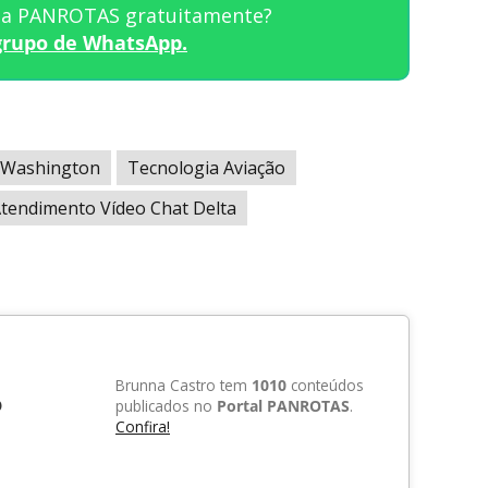
sta PANROTAS gratuitamente?
grupo de WhatsApp.
Washington
Tecnologia Aviação
tendimento Vídeo Chat Delta
Brunna Castro tem
1010
conteúdos
o
publicados no
Portal PANROTAS
.
Confira!