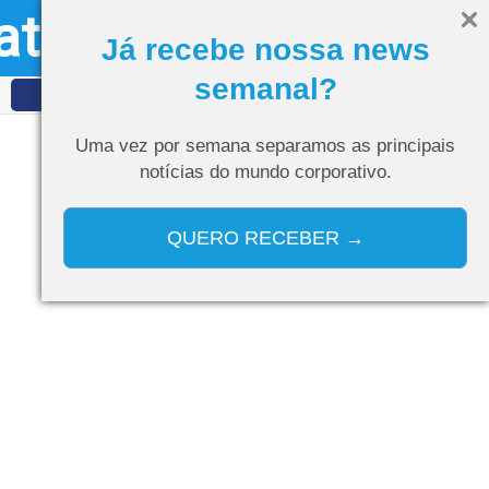
ativo
Olá, visitante
Entrar
Já recebe nossa news
semanal?
IDET
Curso de IA
Uma vez por semana separamos as
principais
notícias do mundo corporativo.
QUERO RECEBER →