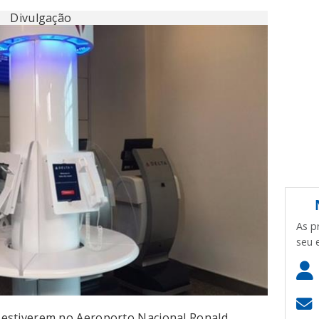
Divulgação
As p
seu 
ue estiverem no Aeroporto Nacional Ronald