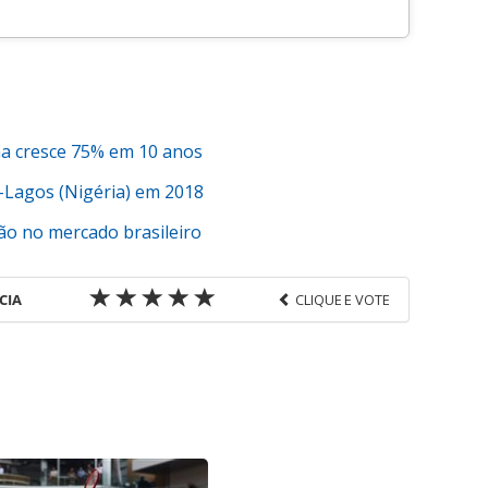
na cresce 75% em 10 anos
-Lagos (Nigéria) em 2018
ão no mercado brasileiro
CIA
CLIQUE E VOTE
favor utilize o link
-corporativas/aviacao/2017/08/delta-oferece-
ington_148968.html ou as ferramentas oferecidas
do pela PANROTAS Editora é protegido pela
autoral. Não reproduza o conteúdo sem autorização