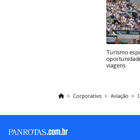
da PANROTAS Editora (copyright@pa
Turismo espo
oportunidade
viagens
Corporativo
Aviação
D