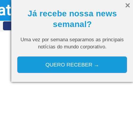
ativo
Olá, visitante
Entrar
Já recebe nossa news
semanal?
IDET
Curso de IA
Uma vez por semana separamos as
principais
notícias do mundo corporativo.
QUERO RECEBER →