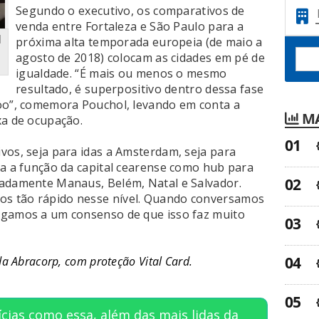
Segundo o executivo, os comparativos de
venda entre Fortaleza e São Paulo para a
l
próxima alta temporada europeia (de maio a
a
agosto de 2018) colocam as cidades em pé de
igualdade. “É mais ou menos o mesmo
resultado, é superpositivo dentro dessa fase
voo”, comemora Pouchol, levando em conta a
MA
xa de ocupação.
vos, seja para idas a Amsterdam, seja para
da a função da capital cearense como hub para
tadamente Manaus, Belém, Natal e Salvador.
s tão rápido nesse nível. Quando conversamos
egamos a um consenso de que isso faz muito
da Abracorp, com proteção Vital Card.
cias como essa, além das mais lidas da