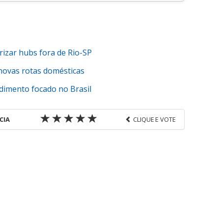
rizar hubs fora de Rio-SP
 novas rotas domésticas
dimento focado no Brasil
CIA
CLIQUE E VOTE
favor utilize o link
s-corporativas/aviacao/2017/12/vendas-af-klm-em-
151683.html ou as ferramentas oferecidas na
pela PANROTAS Editora é protegido pela legislação
ão reproduza o conteúdo sem autorização da
tas.com.br).