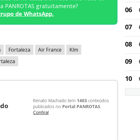
sta PANROTAS gratuitamente?
grupo de WhatsApp.
m
Fortaleza
Air France
Klm
taleza
Renato Machado tem
1403
conteúdos
ado
publicados no
Portal PANROTAS
.
Confira!