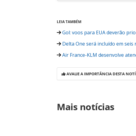
LEIA TAMBÉM
Gol: voos para EUA deverão prio
Delta One será incluído em seis
Air France-KLM desenvolve aten
AVALIE A IMPORTÂNCIA DESTA NOTÍ
Para compartilhar esse conteúdo, por 
Mais notícias
https://www.panrotas.com.br/viagen
fortaleza-ja-se-equiparam-as-de-sp_
página. Todo o conteúdo produzido 
brasileira sobre direito autoral. N
PANROTAS Editora (copyright@panro