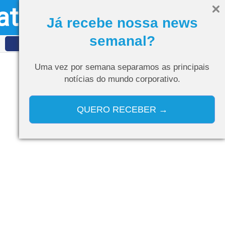
ativo
Olá, visitante
Entrar
Já recebe nossa news
semanal?
IDET
Curso de IA
Uma vez por semana separamos as
principais
notícias do mundo corporativo.
QUERO RECEBER →