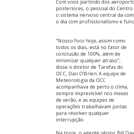
Com voos partindo dos aeroporto
posteriores, o pessoal do Centro
o sistema nervoso central da com
o dia com profissionalismo e fun
“Nosso foco hoje, assim como
todos os dias, está no fator de
conclusão de 100%, além de
minimizar qualquer atraso”,
disse o diretor de Tarefas do
OCC, Dan O’Brien. A equipe de
Meteorologia da OCC
acompanhava de perto o clima,
sempre imprevisível nos meses
de verão, e as equipes de
operações trabalhavam juntas
para resolver qualquer
interrupção.
Na torre, o agente sênior Bill Da