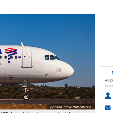
As p
seu 
Johnson Barros/Inframérica