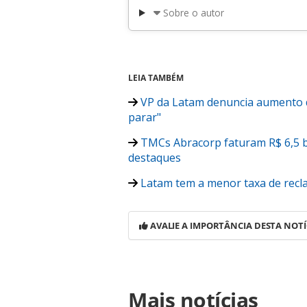
Sobre o autor
LEIA TAMBÉM
VP da Latam denuncia aumento da
parar"
TMCs Abracorp faturam R$ 6,5 bi
destaques
Latam tem a menor taxa de recla
AVALIE A IMPORTÂNCIA DESTA NOTÍ
Para compartilhar esse conteúdo, por 
Mais notícias
https://www.panrotas.com.br/viagen