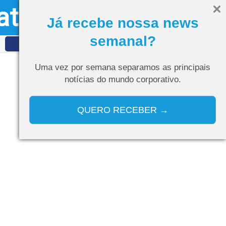
ativo
Olá, visitante
Entrar
Já recebe nossa news
semanal?
IDET
Curso de IA
Uma vez por semana separamos as
principais
notícias do mundo corporativo.
QUERO RECEBER →