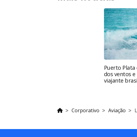
lideranca-em-viagens-corporativas-
semestre_220173.html ou as ferrame
produzido pela PANROTAS Editora é pr
autoral. Não reproduza o conteúdo
(copyright@panrotas.com.br).
Puerto Plata 
dos ventos e
viajante brasi
Corporativo
Aviação
L