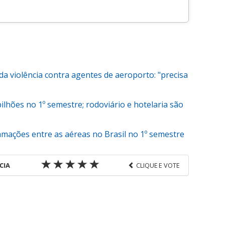
 violência contra agentes de aeroporto: "precisa
lhões no 1º semestre; rodoviário e hotelaria são
mações entre as aéreas no Brasil no 1º semestre
CIA
CLIQUE E VOTE
favor utilize o link
s-corporativas/aviacao/2025/08/latam-celebra-