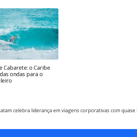
com-quase-r-1-bi-em-vendas-no-1o-
ntas oferecidas na página. Todo o conteúdo
otegido pela legislação brasileira sobre direito
 sem autorização da PANROTAS Editora
e Cabarete: o Caribe
 das ondas para o
leiro
atam celebra liderança em viagens corporativas com quase 