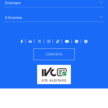
Empregos
A Empresa
CONTATO
Todos os direitos reservados a PANROTAS Editora - Ver.
Friday, August 7, 2026
5:55:07 PM -03:00:00 - Builder 2026.6.2.1
/ Layout
205df0c0b694a693290208d10d1a485b