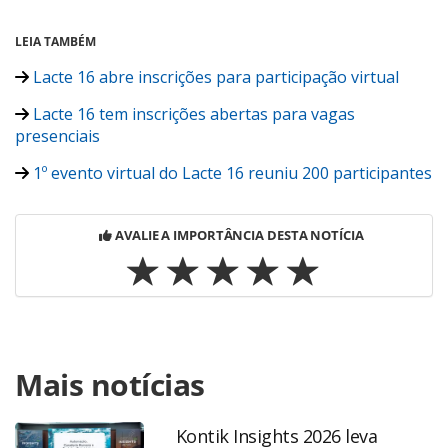
LEIA TAMBÉM
Lacte 16 abre inscrições para participação virtual
Lacte 16 tem inscrições abertas para vagas
presenciais
1º evento virtual do Lacte 16 reuniu 200 participantes
AVALIE A IMPORTÂNCIA DESTA NOTÍCIA
Para compartilhar esse conteúdo, por favor utilize o link
Mais notícias
https://www.panrotas.com.br/viagens-
corporativas/eventos/2021/02/lacte-16-tem-gamificacao-
com-beneficio-exclusivo-aos-gestores_179722.html ou as
Kontik Insights 2026 leva
ferramentas oferecidas na página. Todo o conteúdo