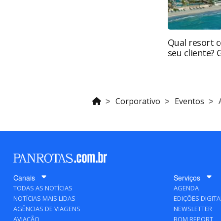
Qual resort 
seu cliente?
Corporativo
Eventos
Canais
Serviços
TODAS AS NOTÍCIAS
AGENDA
NOTÍCIAS MAIS LIDAS
EDIÇÕES DIGITA
AGÊNCIAS DE VIAGENS
NEWSLETTER
AVIAÇÃO
BOM REPORT