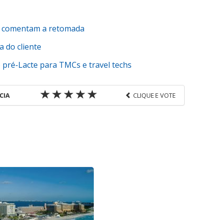
as comentam a retomada
a do cliente
pré-Lacte para TMCs e travel techs
CIA
CLIQUE E VOTE
favor utilize o link
-corporativas/eventos/2021/12/alagev-da-inicio-a-
articipantes_186267.html ou as ferramentas
údo produzido pela PANROTAS Editora é protegido
eito autoral. Não reproduza o conteúdo sem
opyright@panrotas.com.br).