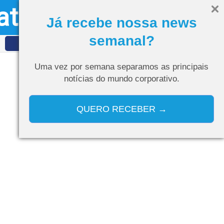
ativo
Olá, visitante
Entrar
Já recebe nossa news
semanal?
IDET
Curso de IA
Uma vez por semana separamos as
principais
notícias do mundo corporativo.
QUERO RECEBER →