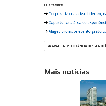
LEIA TAMBÉM
Corporativo na ativa. Lideranç
Copastur cria área de experiênci
Alagev promove evento gratuito 
AVALIE A IMPORTÂNCIA DESTA NOTÍ
Para compartilhar esse conteúdo, por 
Mais notícias
https://www.panrotas.com.br/viagens
jornada-virtual-pre-lacte-com-180-p
oferecidas na página. Todo o conte
pela legislação brasileira sobre dir
autorização da PANROTAS Editora (c