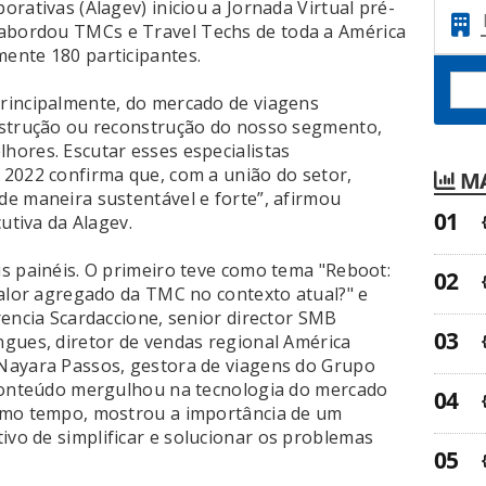
rativas (Alagev) iniciou a Jornada Virtual pré-
 abordou TMCs e Travel Techs de toda a América
ente 180 participantes.
rincipalmente, do mercado de viagens
nstrução ou reconstrução do nosso segmento,
ores. Escutar esses especialistas
2022 confirma que, com a união do setor,
MA
e maneira sustentável e forte”, afirmou
utiva da Alagev.
s painéis. O primeiro teve como tema "Reboot:
valor agregado da TMC no contexto atual?" e
rencia Scardaccione, senior director SMB
gues, diretor de vendas regional América
Nayara Passos, gestora de viagens do Grupo
 conteúdo mergulhou na tecnologia do mercado
smo tempo, mostrou a importância de um
vo de simplificar e solucionar os problemas