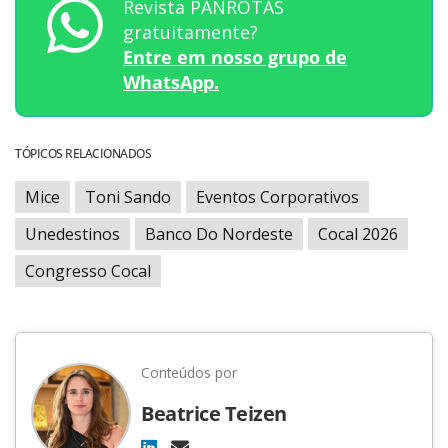
Revista PANROTAS
gratuitamente?
Entre em nosso grupo de
WhatsApp.
TÓPICOS RELACIONADOS
Mice
Toni Sando
Eventos Corporativos
Unedestinos
Banco Do Nordeste
Cocal 2026
Congresso Cocal
Conteúdos por
Beatrice Teizen