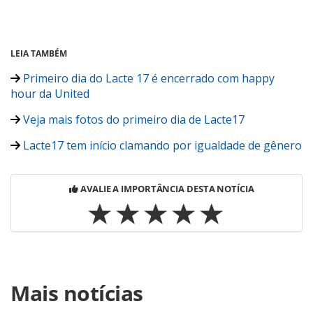
LEIA TAMBÉM
Primeiro dia do Lacte 17 é encerrado com happy
hour da United
Veja mais fotos do primeiro dia de Lacte17
Lacte17 tem início clamando por igualdade de gênero
AVALIE A IMPORTÂNCIA DESTA NOTÍCIA
Para compartilhar esse conteúdo, por favor utilize o link
Mais notícias
https://www.panrotas.com.br/viagens-
corporativas/pesquisas-e-estatisticas/2022/03/setor-de-