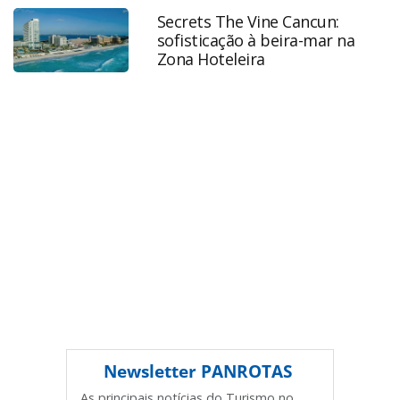
viagens-corporativas-faturou-r-486-bilhoes-em-
Secrets The Vine Cancun:
2021_187845.html ou as ferramentas oferecidas na página.
sofisticação à beira-mar na
Todo o conteúdo produzido pela PANROTAS Editora é
Zona Hoteleira
protegido pela legislação brasileira sobre direito autoral.
Não reproduza o conteúdo sem autorização da PANROTAS
Editora (copyright@panrotas.com.br).
Newsletter
PANROTAS
As principais notícias do Turismo no