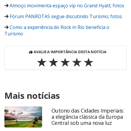
Almoço movimenta espaço vip no Grand Hyatt; fotos
Fórum PANROTAS segue discutindo Turismo; fotos
Como a experiência do Rock in Rio beneficia o
Turismo
AVALIE A IMPORTÂNCIA DESTA NOTÍCIA
Para compartilhar esse conteúdo, por favor utilize o link
Mais notícias
https://www.panrotas.com.br/viagens-
corporativas/tecnologia/2017/03/dificuldades-e-desafios-
de-empreender-no-mundo-digital_144974.html ou as
Outono das Cidades Imperiais:
ferramentas oferecidas na página. Todo o conteúdo
a elegância clássica da Europa
produzido pela PANROTAS Editora é protegido pela
Central sob uma nova luz
legislação brasileira sobre direito autoral. Não reproduza o