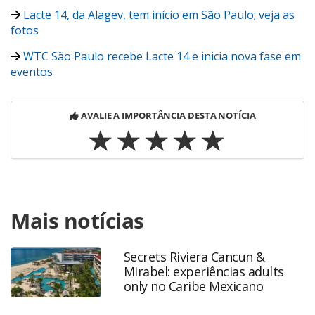
Lacte 14, da Alagev, tem início em São Paulo; veja as
fotos
WTC São Paulo recebe Lacte 14 e inicia nova fase em
eventos
AVALIE A IMPORTÂNCIA DESTA NOTÍCIA
Para compartilhar esse conteúdo, por favor utilize o link
Mais notícias
https://www.panrotas.com.br/viagens-
corporativas/tmcs/2019/02/vendas-abracorp-chegam-a-r-
103-bi-e-crescem-157-em-2018_162574.html ou as
Secrets Riviera Cancun &
ferramentas oferecidas na página. Todo o conteúdo
Mirabel: experiências adults
produzido pela PANROTAS Editora é protegido pela
only no Caribe Mexicano
legislação brasileira sobre direito autoral. Não reproduza o
conteúdo sem autorização da PANROTAS Editora