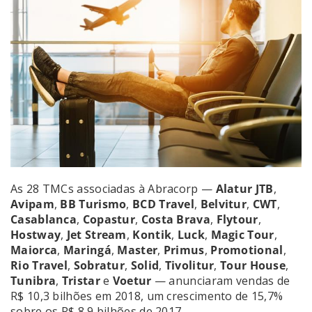
As 28 TMCs associadas à Abracorp —
Alatur JTB
,
Avipam
,
BB Turismo
,
BCD Travel
,
Belvitur
,
CWT
,
Casablanca
,
Copastur
,
Costa Brava
,
Flytour
,
Hostway
,
Jet Stream
,
Kontik
,
Luck
,
Magic Tour
,
Maiorc
a
,
Maringá
,
Master
,
Primus
,
Promotional
,
Rio Travel
,
Sobratur
,
Solid
,
Tivolitur
,
Tour House
,
Tunibra
,
Tristar
e
Voetur
— anunciaram vendas de
R$ 10,3 bilhões em 2018, um crescimento de 15,7%
sobre os R$ 8,9 bilhões de 2017.