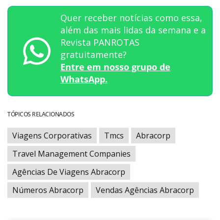
Quer receber notícias como essa,
além das mais lidas da semana e a
Revista PANROTAS
gratuitamente?
Entre em nosso grupo de
WhatsApp.
TÓPICOS RELACIONADOS
Viagens Corporativas
Tmcs
Abracorp
Travel Management Companies
Agências De Viagens Abracorp
Números Abracorp
Vendas Agências Abracorp