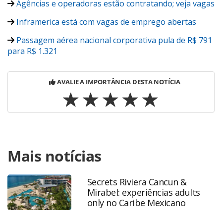
Agências e operadoras estão contratando; veja vagas
Inframerica está com vagas de emprego abertas
Passagem aérea nacional corporativa pula de R$ 791
para R$ 1.321
AVALIE A IMPORTÂNCIA DESTA NOTÍCIA
Para compartilhar esse conteúdo, por favor utilize o link
Mais notícias
https://www.panrotas.com.br/viagens-
corporativas/tmcs/2022/06/tmc-dynamic-travel-abre-17-
vagas-para-diferentes-areas_189833.html ou as
Secrets Riviera Cancun &
ferramentas oferecidas na página. Todo o conteúdo
Mirabel: experiências adults
produzido pela PANROTAS Editora é protegido pela
only no Caribe Mexicano
legislação brasileira sobre direito autoral. Não reproduza o
conteúdo sem autorização da PANROTAS Editora