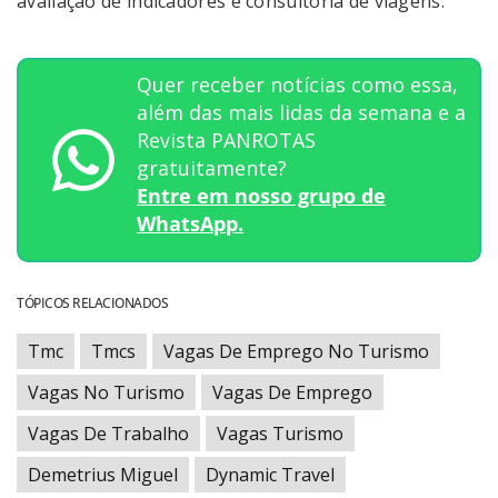
avaliação de indicadores e consultoria de viagens.
Quer receber notícias como essa,
além das mais lidas da semana e a
Revista PANROTAS
gratuitamente?
Entre em nosso grupo de
WhatsApp.
TÓPICOS RELACIONADOS
Tmc
Tmcs
Vagas De Emprego No Turismo
Vagas No Turismo
Vagas De Emprego
Vagas De Trabalho
Vagas Turismo
Demetrius Miguel
Dynamic Travel