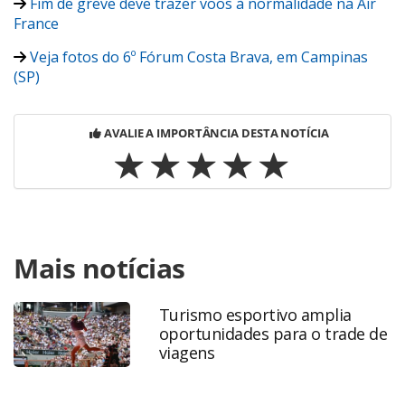
Fim de greve deve trazer voos à normalidade na Air
France
Veja fotos do 6º Fórum Costa Brava, em Campinas
(SP)
AVALIE A IMPORTÂNCIA DESTA NOTÍCIA
Para compartilhar esse conteúdo, por favor utilize o link
Mais notícias
https://www.panrotas.com.br/viagens-
corporativas/viagenscorporativas/2016/06/adriana-
cavalcanti-pos-venda-e-crucial-no-corporativo_126569.html
Turismo esportivo amplia
ou as ferramentas oferecidas na página. Todo o conteúdo
oportunidades para o trade de
produzido pela PANROTAS Editora é protegido pela
viagens
legislação brasileira sobre direito autoral. Não reproduza o
conteúdo sem autorização da PANROTAS Editora
(copyright@panrotas.com.br).