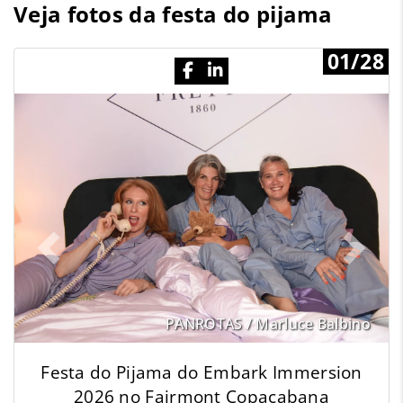
Veja fotos da festa do pijama
01/28
Previous
N
PANROTAS / Marluce Balbino
Festa do Pijama do Embark Immersion
2026 no Fairmont Copacabana