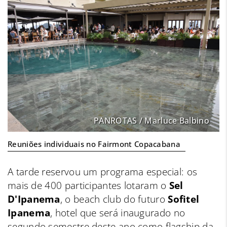
PANROTAS / Marluce Balbino
Reuniões individuais no Fairmont Copacabana
A tarde reservou um programa especial: os
mais de 400 participantes lotaram o
Sel
D'Ipanema
, o beach club do futuro
Sofitel
Ipanema
, hotel que será inaugurado no
segundo semestre deste ano como flagship da