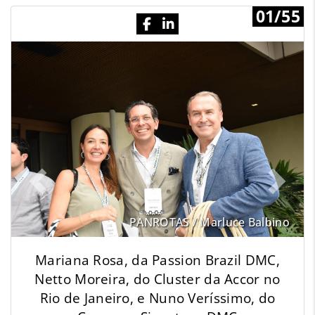
01/55
Previous
N
PANROTAS / Marluce Balbino
Mariana Rosa, da Passion Brazil DMC,
Netto Moreira, do Cluster da Accor no
Rio de Janeiro, e Nuno Veríssimo, do