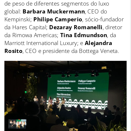
de peso de diferentes segmentos do luxo
global:
Barbara Muckermann
, CEO do
Kempinski;
Philipe Camperio
, sócio-fundador
da Hares Capital;
Dezaray Romanelli
, diretor
da Rimowa Americas;
Tina Edmundson
, da
Marriott International Luxury; e
Alejandra
Rosito
, CEO e presidente da Bottega Veneta.