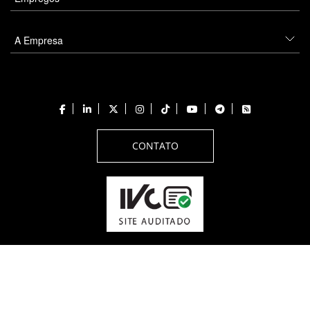
A Empresa
CONTATO
Todos os direitos reservados a PANROTAS Editora - Ver.
Thursday, August 6, 2026
5:09:27 PM -03:00:00 - Builder 2026.6.2.1
/ Layout
205df0c0b694a693290208d10d1a485b