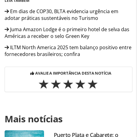
LEIA TAMBÉM
Em dias de COP30, BLTA evidencia urgência em
adotar práticas sustentáveis no Turismo
Juma Amazon Lodge é o primeiro hotel de selva das
Américas a receber o selo Green Key
ILTM North America 2025 tem balanço positivo entre
fornecedores brasileiros; confira
AVALIE A IMPORTÂNCIA DESTA NOTÍCIA
Para compartilhar esse conteúdo, por favor utilize o link
Mais notícias
https://www.panrotas.com.br/viagens-de-
luxo/hotelaria/2025/11/blta-anuncia-filiacao-de-tres-novos-
hoteis-e-uma-operadora_223762.html ou as ferramentas
Puerto Plata e Cabarete: o