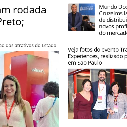
zam rodada
Mundo Do
Cruzeiros l
reto;
de distribu
novos profi
do mercad
ão dos atrativos do Estado
Veja fotos do evento Tr
Experiences, realizado 
em São Paulo
Evento reuniu agências par