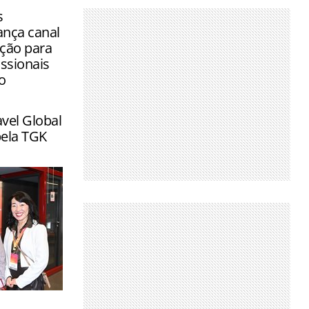
s
ança canal
ição para
ssionais
o
avel Global
pela TGK
a um dia de