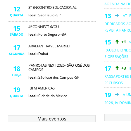
AGENDA NACI
12
3º ENCONTRO EDUCACIONAL
local:
São Paulo -SP
QUARTA
ATL
DEDICADOS AO
15
4ª CONNECT 4YOU
REVISTA PANR
local:
Porto Seguro -BA
SÁBADO
+1
A
17
ARABIAN TRAVEL MARKET
PAULO BIOND
local:
Dubai
SEGUNDA
E OPERAÇÕES
PANROTAS NEXT 2026 - SÃO JOSÉ DOS
18
+3
I
CAMPOS
TERÇA
PASSAPORTES 
local:
São José dos Campos -SP
RECURSOS
19
IBTM AMERICAS
A U
local:
Cidade do México
QUARTA
2026, IA DOMI
Mais eventos