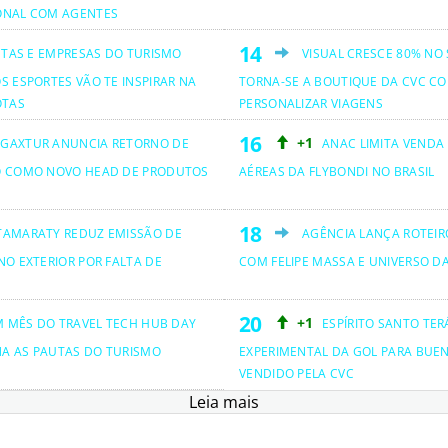
ONAL COM AGENTES
ETAS E EMPRESAS DO TURISMO
VISUAL CRESCE 80% NO
S ESPORTES VÃO TE INSPIRAR NA
TORNA-SE A BOUTIQUE DA CVC CO
OTAS
PERSONALIZAR VIAGENS
+1
GAXTUR ANUNCIA RETORNO DE
ANAC LIMITA VENDA
O COMO NOVO HEAD DE PRODUTOS
AÉREAS DA FLYBONDI NO BRASIL
TAMARATY REDUZ EMISSÃO DE
AGÊNCIA LANÇA ROTEIRO
NO EXTERIOR POR FALTA DE
COM FELIPE MASSA E UNIVERSO D
+1
M MÊS DO TRAVEL TECH HUB DAY
ESPÍRITO SANTO TER
NA AS PAUTAS DO TURISMO
EXPERIMENTAL DA GOL PARA BUEN
VENDIDO PELA CVC
Leia mais