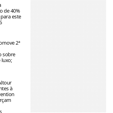
tualização
a
o de 40%
para este
6
omove 2ª
o sobre
 luxo;
ltour
ntes à
ention
orçam
s