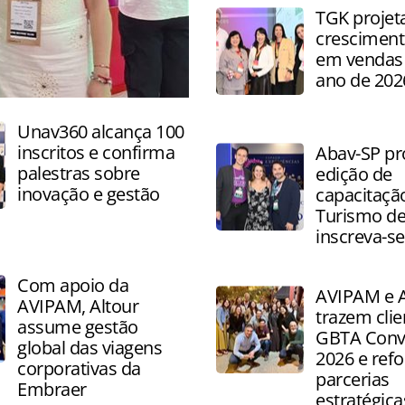
capacitação, networking e a
TGK projet
sobre produtos e destinos
cresciment
em vendas 
ano de 202
Unav360 alcança 100
inscritos e confirma
Abav-SP pr
palestras sobre
edição de
inovação e gestão
capacitaçã
Turismo de
inscreva-se
Com apoio da
AVIPAM e A
AVIPAM, Altour
trazem clie
assume gestão
GBTA Conv
global das viagens
2026 e ref
corporativas da
parcerias
Embraer
estratégica