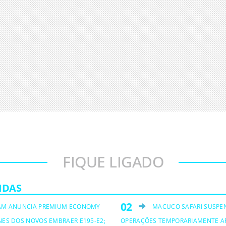
FIQUE LIGADO
IDAS
AM ANUNCIA PREMIUM ECONOMY
MACUCO SAFARI SUSPE
NES DOS NOVOS EMBRAER E195-E2;
OPERAÇÕES TEMPORARIAMENTE A