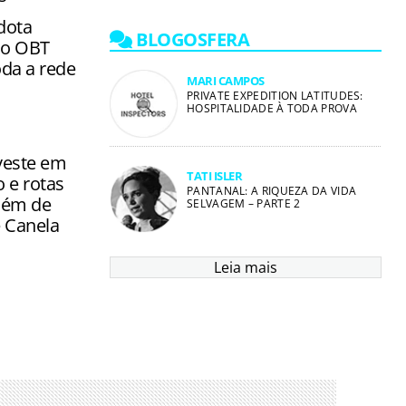
dota
BLOGOSFERA
mo OBT
toda a rede
MARI CAMPOS
PRIVATE EXPEDITION LATITUDES:
HOSPITALIDADE À TODA PROVA
veste em
TATI ISLER
 e rotas
PANTANAL: A RIQUEZA DA VIDA
além de
SELVAGEM – PARTE 2
 Canela
Leia mais