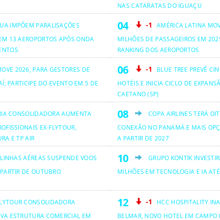
NAS CATARATAS DO IGUAÇU
-1
UA IMPÕEM PARALISAÇÕES
AMÉRICA LATINA MO
EM 13 AEROPORTOS APÓS ONDA
MILHÕES DE PASSAGEIROS EM 2025
ENTOS
RANKING DOS AEROPORTOS
-1
OVE 2026, PARA GESTORES DE
BLUE TREE PREVÊ CI
AÍ; PARTICIPE DO EVENTO EM 5 DE
HOTÉIS E INICIA CICLO DE EXPANS
CAETANO (SP)
RIA CONSOLIDADORA AUMENTA
COPA AIRLINES TERÁ OI
OFISSIONAIS EX-FLYTOUR,
CONEXÃO NO PANAMÁ E MAIS OPÇ
RA E TP AIR
A PARTIR DE 2027
 LINHAS AÉREAS SUSPENDE VOOS
GRUPO KONTIK INVESTIR
 PARTIR DE OUTUBRO
MILHÕES EM TECNOLOGIA E IA ATÉ
-1
LYTOUR CONSOLIDADORA
HCC HOSPITALITY IN
VA ESTRUTURA COMERCIAL EM
BELMAR, NOVO HOTEL EM CAMPO 