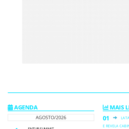
AGENDA
MAIS L
AGOSTO/2026
LAT
E REVELA CABI
ENTUR SUMMIT