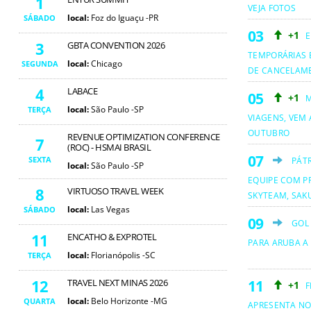
1
VEJA FOTOS
local:
Foz do Iguaçu -PR
SÁBADO
+1
E
3
GBTA CONVENTION 2026
TEMPORÁRIAS 
local:
Chicago
SEGUNDA
DE CANCELAM
4
LABACE
+1
M
local:
São Paulo -SP
TERÇA
VIAGENS, VEM 
OUTUBRO
REVENUE OPTIMIZATION CONFERENCE
7
(ROC) - HSMAI BRASIL
SEXTA
PÁT
local:
São Paulo -SP
EQUIPE COM PR
8
VIRTUOSO TRAVEL WEEK
SKYTEAM, SAKU
local:
Las Vegas
SÁBADO
GOL
11
ENCATHO & EXPROTEL
PARA ARUBA A
local:
Florianópolis -SC
TERÇA
12
TRAVEL NEXT MINAS 2026
+1
F
local:
Belo Horizonte -MG
QUARTA
APRESENTA NO