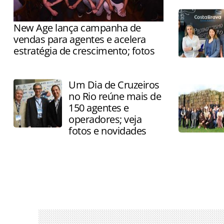
New Age lança campanha de
vendas para agentes e acelera
estratégia de crescimento; fotos
Operadora afirma ter dobrado as
vendas e transforma 8 de agosto em
Um Dia de Cruzeiros
marco da integração ao TP Group
no Rio reúne mais de
150 agentes e
operadores; veja
fotos e novidades