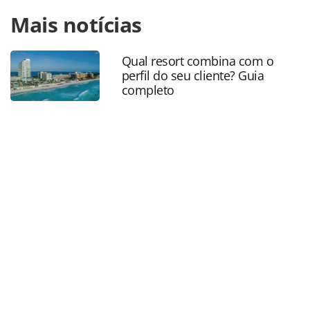
Para compartilhar esse conteúdo, por favor utilize o link
Mais notícias
https://www.panrotas.com.br/agencias-de-
viagens/eventos/2022/07/a380-da-emirates-levou-agentes-
do-megafam-orinter-para-dubai_190735.html ou as
Qual resort combina com o
ferramentas oferecidas na página. Todo o conteúdo
perfil do seu cliente? Guia
produzido pela PANROTAS Editora é protegido pela
completo
legislação brasileira sobre direito autoral. Não reproduza o
conteúdo sem autorização da PANROTAS Editora
(copyright@panrotas.com.br).