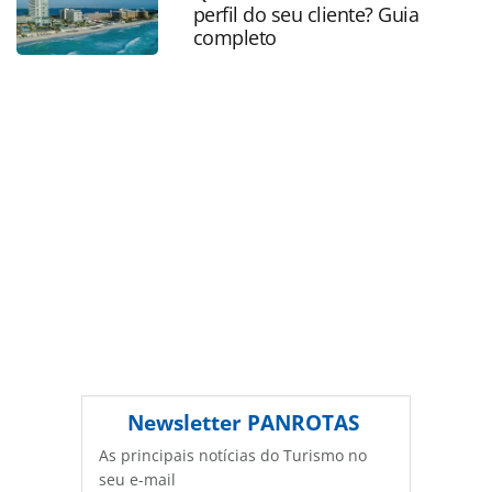
bilionaria_217813.html ou as ferramentas oferecidas na
perfil do seu cliente? Guia
página. Todo o conteúdo produzido pela PANROTAS
completo
Editora é protegido pela legislação brasileira sobre direito
autoral. Não reproduza o conteúdo sem autorização da
PANROTAS Editora (copyright@panrotas.com.br).
Newsletter
PANROTAS
As principais notícias do Turismo no
seu e-mail