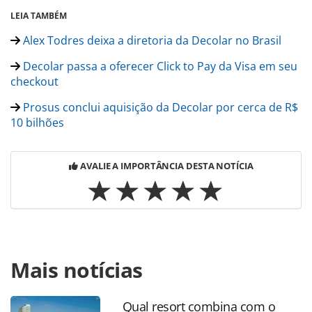
LEIA TAMBÉM
Alex Todres deixa a diretoria da Decolar no Brasil
Decolar passa a oferecer Click to Pay da Visa em seu
checkout
Prosus conclui aquisição da Decolar por cerca de R$
10 bilhões
AVALIE A IMPORTÂNCIA DESTA NOTÍCIA
Para compartilhar esse conteúdo, por favor utilize o link
Mais notícias
https://www.panrotas.com.br/agencias-de-
viagens/mercado/2025/05/prosus-ja-promove-sinergias-
entre-decolar-e-ifood-apos-aquisicao-
Qual resort combina com o