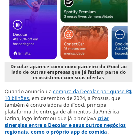
Decolar aparece como novo parceiro do iFood ao
lado de outras empresas que já faziam parte do
ecossistema com suas ofertas
Quando anunciou a
compra da Decolar por quase R$
10 bilhões
, em dezembro de 2024, a Prosus, que
também é controladora do iFood, principal
plataforma de entrega de alimentos da América
Latina, logo informou que já planejava
criar
sinergias entre a Decolar e seus outros negócios
regionais, como o próprio app de comida
.