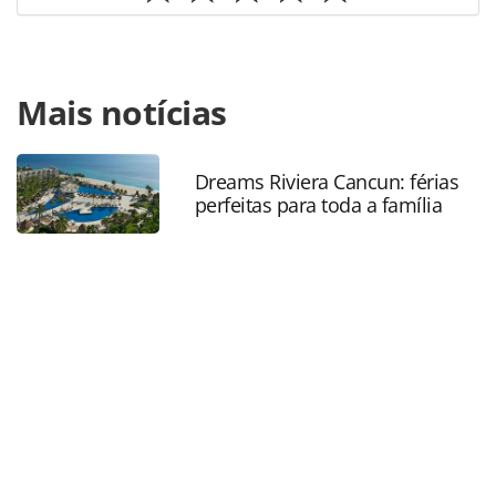
Para compartilhar esse conteúdo, por favor utilize o link
Mais notícias
https://www.panrotas.com.br/agencias-de-
viagens/treinamento/2021/04/curso-ensinara-agentes-de-
viagens-a-vender-e-atuar-como-influencers_181139.html
ou as ferramentas oferecidas na página. Todo o conteúdo
Dreams Riviera Cancun: férias
perfeitas para toda a família
produzido pela PANROTAS Editora é protegido pela
legislação brasileira sobre direito autoral. Não reproduza o
conteúdo sem autorização da PANROTAS Editora
(copyright@panrotas.com.br).