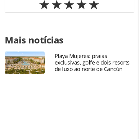
Para compartilhar esse conteúdo, por favor utilize o link
Mais notícias
https://www.panrotas.com.br/agencias-de-
viagens/viagens-de-luxo/2022/03/iltm-asia-pacifico-
anuncia-novas-datas-em-setembro-de-2022_187770.html
Playa Mujeres: praias
ou as ferramentas oferecidas na página. Todo o conteúdo
exclusivas, golfe e dois resorts
produzido pela PANROTAS Editora é protegido pela
de luxo ao norte de Cancún
legislação brasileira sobre direito autoral. Não reproduza o
conteúdo sem autorização da PANROTAS Editora
(copyright@panrotas.com.br).