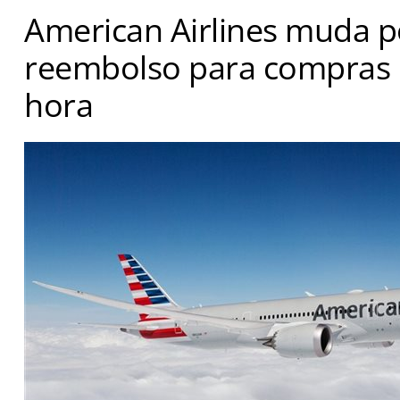
American Airlines muda po
reembolso para compras 
hora
Companhia passa a limitar reembolso em 24 horas a 
sete dias de antecedência