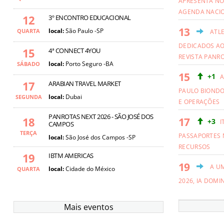
APRESENTA NO
AGENDA NACI
12
3º ENCONTRO EDUCACIONAL
local:
São Paulo -SP
QUARTA
ATL
DEDICADOS AO
15
4ª CONNECT 4YOU
REVISTA PANR
local:
Porto Seguro -BA
SÁBADO
+1
A
17
ARABIAN TRAVEL MARKET
PAULO BIOND
local:
Dubai
SEGUNDA
E OPERAÇÕES
PANROTAS NEXT 2026 - SÃO JOSÉ DOS
18
+3
I
CAMPOS
TERÇA
PASSAPORTES 
local:
São José dos Campos -SP
RECURSOS
19
IBTM AMERICAS
A U
local:
Cidade do México
QUARTA
2026, IA DOMI
Mais eventos