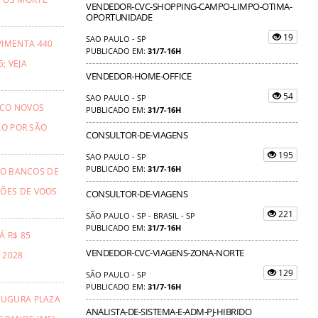
VENDEDOR-CVC-SHOPPING-CAMPO-LIMPO-OTIMA-
OPORTUNIDADE
19
SAO PAULO - SP
VIMENTA 440
PUBLICADO EM:
31/7-16H
; VEJA
VENDEDOR-HOME-OFFICE
54
SAO PAULO - SP
NCO NOVOS
PUBLICADO EM:
31/7-16H
ÃO POR SÃO
CONSULTOR-DE-VIAGENS
195
SAO PAULO - SP
PUBLICADO EM:
31/7-16H
TO BANCOS DE
ÕES DE VOOS
CONSULTOR-DE-VIAGENS
221
SÃO PAULO - SP - BRASIL - SP
PUBLICADO EM:
31/7-16H
Á R$ 85
VENDEDOR-CVC-VIAGENS-ZONA-NORTE
 2028
129
SÃO PAULO - SP
PUBLICADO EM:
31/7-16H
AUGURA PLAZA
ANALISTA-DE-SISTEMA-E-ADM-PJ-HIBRIDO