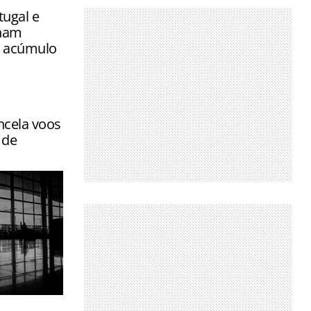
tugal e
cham
e acúmulo
ncela voos
 de
 vai até