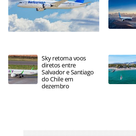
Companhia aérea começará a operar o
trajeto em 18 de dezembro, com três
frequências semanais
Sky retoma voos
diretos entre
Salvador e Santiago
do Chile em
dezembro