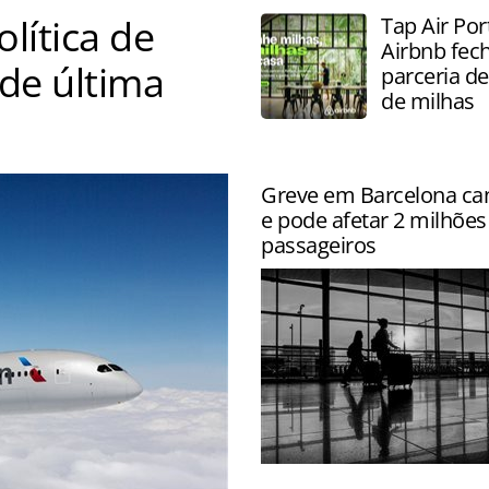
lítica de
Tap Air Por
Airbnb fe
de última
parceria d
de milhas
passagens compradas com
Greve em Barcelona ca
e pode afetar 2 milhões
passageiros
Paralisação da Groundforce