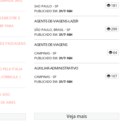
GRANDE (MS)
181
SAO PAULO - SP
PUBLICADO EM:
31/7-16H
 SEMESTRE E
AGENTE-DE-VIAGENS-LAZER
RP PARA
299
SÃO PAULO, BRASIL - SP
PUBLICADO EM:
31/7-16H
 DE PASSAGENS
AGENTE-DE-VIAGENS
64
CAMPINAS - SP
PUBLICADO EM:
31/7-16H
AUXILIAR-ADMINISTRATIVO
 PELA ITÁLIA
107
A FÓRMULA 1
CAMPINAS - SP
PUBLICADO EM:
31/7-16H
Á VOO
OS AIRES
Veja mais