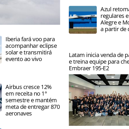
setembro e atinge serviços 
Azul retom
diversas companhias aérea
regulares e
Alegre e M
a partir d
Iberia fará voo para
acompanhar eclipse
solar e transmitirá
Latam inicia venda de 
evento ao vivo
e treina equipe para ch
Embraer 195-E2
Airbus cresce 12%
em receita no 1°
semestre e mantém
meta de entregar 870
aeronaves