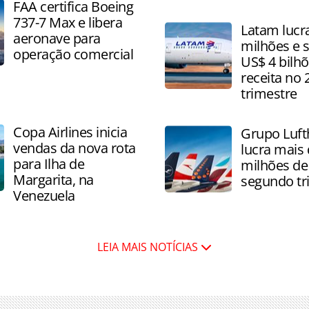
Companhia prevê incorpor
FAA certifica Boeing
gradualmente até 14 aeron
737-7 Max e libera
Latam lucr
novembro de 2026 e março
aeronave para
milhões e 
operação comercial
US$ 4 bilh
receita no 
trimestre
Copa Airlines inicia
Grupo Luft
vendas da nova rota
lucra mais
para Ilha de
milhões de
Margarita, na
segundo tr
Venezuela
LEIA MAIS NOTÍCIAS