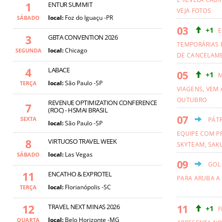
1
ENTUR SUMMIT
VEJA FOTOS
local:
Foz do Iguaçu -PR
SÁBADO
+1
E
3
GBTA CONVENTION 2026
TEMPORÁRIAS 
local:
Chicago
SEGUNDA
DE CANCELAM
4
LABACE
+1
M
local:
São Paulo -SP
TERÇA
VIAGENS, VEM 
OUTUBRO
REVENUE OPTIMIZATION CONFERENCE
7
(ROC) - HSMAI BRASIL
SEXTA
PÁT
local:
São Paulo -SP
EQUIPE COM PR
8
VIRTUOSO TRAVEL WEEK
SKYTEAM, SAKU
local:
Las Vegas
SÁBADO
GOL
11
ENCATHO & EXPROTEL
PARA ARUBA A
local:
Florianópolis -SC
TERÇA
12
TRAVEL NEXT MINAS 2026
+1
F
local:
Belo Horizonte -MG
QUARTA