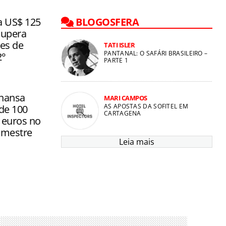
ar
aves entre
a US$ 125
BLOGOSFERA
 de 2027
supera
ões de
TATI ISLER
PANTANAL: O SAFÁRI BRASILEIRO –
2°
PARTE 1
hansa
MARI CAMPOS
AS APOSTAS DA SOFITEL EM
 de 100
CARTAGENA
 euros no
imestre
Leia mais