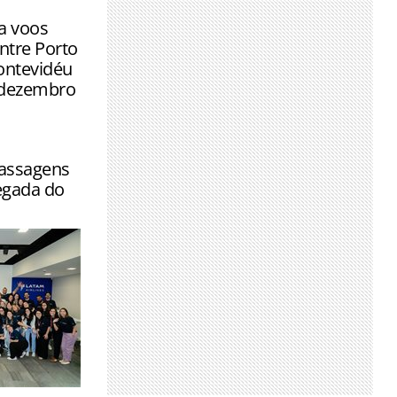
de solo de
a voos
s
ntre Porto
ontevidéu
e dezembro
passagens
egada do