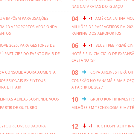
NAS CATARATAS DO IGUAÇU
-1
UA IMPÕEM PARALISAÇÕES
AMÉRICA LATINA MO
EM 13 AEROPORTOS APÓS ONDA
MILHÕES DE PASSAGEIROS EM 2025
ENTOS
RANKING DOS AEROPORTOS
-1
OVE 2026, PARA GESTORES DE
BLUE TREE PREVÊ CI
AÍ; PARTICIPE DO EVENTO EM 5 DE
HOTÉIS E INICIA CICLO DE EXPANS
CAETANO (SP)
RIA CONSOLIDADORA AUMENTA
COPA AIRLINES TERÁ OI
OFISSIONAIS EX-FLYTOUR,
CONEXÃO NO PANAMÁ E MAIS OPÇ
RA E TP AIR
A PARTIR DE 2027
 LINHAS AÉREAS SUSPENDE VOOS
GRUPO KONTIK INVESTIR
 PARTIR DE OUTUBRO
MILHÕES EM TECNOLOGIA E IA ATÉ
-1
LYTOUR CONSOLIDADORA
HCC HOSPITALITY IN