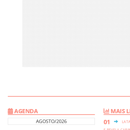
AGENDA
MAIS L
AGOSTO/2026
LAT
E REVELA CABI