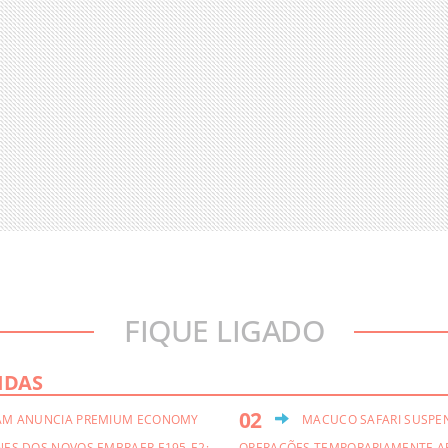
FIQUE LIGADO
IDAS
AM ANUNCIA PREMIUM ECONOMY
MACUCO SAFARI SUSPE
NES DOS NOVOS EMBRAER E195-E2;
OPERAÇÕES TEMPORARIAMENTE A