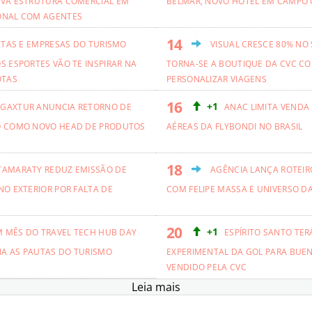
VA ESTRUTURA COMERCIAL EM
BELMAR, NOVO HOTEL EM CAMPO 
ONAL COM AGENTES
ETAS E EMPRESAS DO TURISMO
VISUAL CRESCE 80% NO
S ESPORTES VÃO TE INSPIRAR NA
TORNA-SE A BOUTIQUE DA CVC CO
OTAS
PERSONALIZAR VIAGENS
+1
GAXTUR ANUNCIA RETORNO DE
ANAC LIMITA VENDA
O COMO NOVO HEAD DE PRODUTOS
AÉREAS DA FLYBONDI NO BRASIL
TAMARATY REDUZ EMISSÃO DE
AGÊNCIA LANÇA ROTEIRO
NO EXTERIOR POR FALTA DE
COM FELIPE MASSA E UNIVERSO D
+1
M MÊS DO TRAVEL TECH HUB DAY
ESPÍRITO SANTO TER
NA AS PAUTAS DO TURISMO
EXPERIMENTAL DA GOL PARA BUEN
VENDIDO PELA CVC
Leia mais