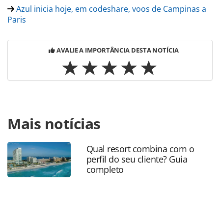
Azul inicia hoje, em codeshare, voos de Campinas a
Paris
AVALIE A IMPORTÂNCIA DESTA NOTÍCIA
Para compartilhar esse conteúdo, por favor utilize o link
Mais notícias
https://www.panrotas.com.br/aviacao/empresas/2018/09/p
da-azul-aigle-azur-anuncia-representacao-no-
brasil_159017.html ou as ferramentas oferecidas na
Qual resort combina com o
página. Todo o conteúdo produzido pela PANROTAS
perfil do seu cliente? Guia
Editora é protegido pela legislação brasileira sobre direito
completo
autoral. Não reproduza o conteúdo sem autorização da
PANROTAS Editora (copyright@panrotas.com.br).