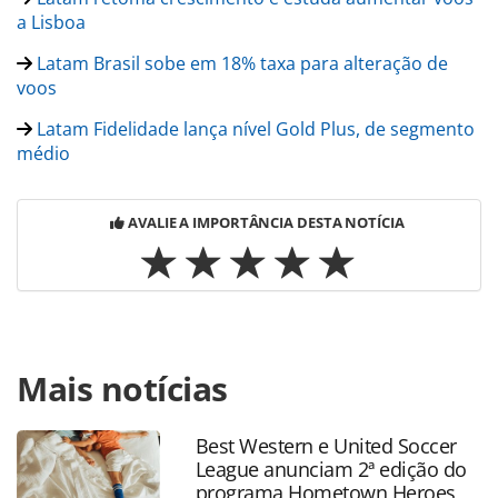
a Lisboa
Latam Brasil sobe em 18% taxa para alteração de
voos
Latam Fidelidade lança nível Gold Plus, de segmento
médio
AVALIE A IMPORTÂNCIA DESTA NOTÍCIA
Para compartilhar esse conteúdo, por favor utilize o link
Mais notícias
https://www.panrotas.com.br/aviacao/empresas/2018/11/l
brasil-encerra-voo-de-fortaleza-a-orlando-eua_160728.html
ou as ferramentas oferecidas na página. Todo o conteúdo
Best Western e United Soccer
produzido pela PANROTAS Editora é protegido pela
League anunciam 2ª edição do
legislação brasileira sobre direito autoral. Não reproduza o
programa Hometown Heroes