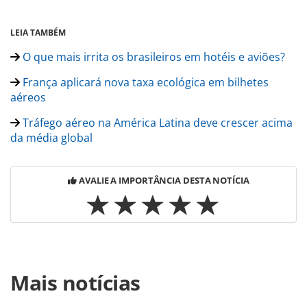
LEIA TAMBÉM
O que mais irrita os brasileiros em hotéis e aviões?
França aplicará nova taxa ecológica em bilhetes
aéreos
Tráfego aéreo na América Latina deve crescer acima
da média global
AVALIE A IMPORTÂNCIA DESTA NOTÍCIA
Para compartilhar esse conteúdo, por favor utilize o link
Mais notícias
https://www.panrotas.com.br/aviacao/empresas/2019/07/l
esta-em-busca-de-startups-brasileiras-de-