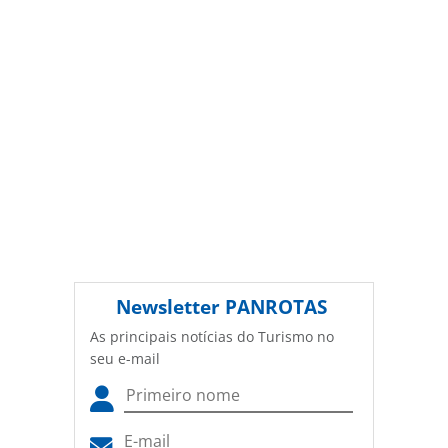
viagens_165936.html ou as ferramentas oferecidas na
página. Todo o conteúdo produzido pela PANROTAS
Editora é protegido pela legislação brasileira sobre direito
autoral. Não reproduza o conteúdo sem autorização da
PANROTAS Editora (copyright@panrotas.com.br).
Newsletter
PANROTAS
As principais notícias do Turismo no
seu e-mail