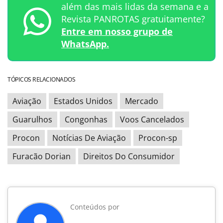
além das mais lidas da semana e a
Revista PANROTAS gratuitamente?
Entre em nosso grupo de
WhatsApp.
TÓPICOS RELACIONADOS
Aviação
Estados Unidos
Mercado
Guarulhos
Congonhas
Voos Cancelados
Procon
Notícias De Aviação
Procon-sp
Furacão Dorian
Direitos Do Consumidor
Conteúdos por