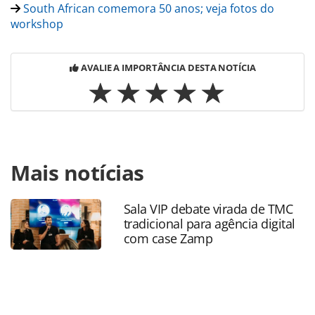
South African comemora 50 anos; veja fotos do
workshop
AVALIE A IMPORTÂNCIA DESTA NOTÍCIA
Para compartilhar esse conteúdo, por favor utilize o link
Mais notícias
https://www.panrotas.com.br/aviacao/empresas/2019/09/e
do-procon-sp-estarao-em-cgh-e-gru-para-atender-
clientes_167305.html ou as ferramentas oferecidas na
Sala VIP debate virada de TMC
página. Todo o conteúdo produzido pela PANROTAS
tradicional para agência digital
Editora é protegido pela legislação brasileira sobre direito
com case Zamp
autoral. Não reproduza o conteúdo sem autorização da
PANROTAS Editora (copyright@panrotas.com.br).