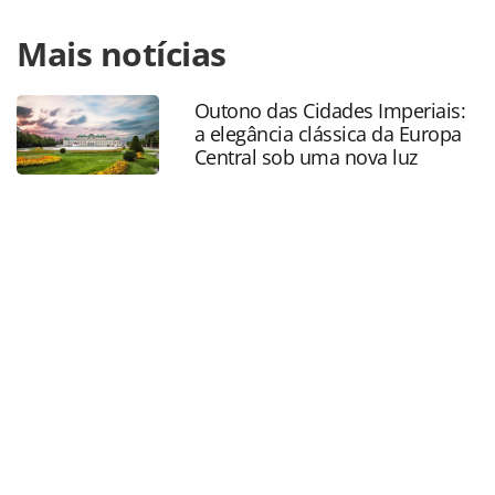
Para compartilhar esse conteúdo, por favor utilize o link
Mais notícias
https://www.panrotas.com.br/aviacao/empresas/2021/10/l
acrescenta-mais-42-voos-por-semana-na-malha-
domestica-confira_184863.html ou as ferramentas
Outono das Cidades Imperiais:
oferecidas na página. Todo o conteúdo produzido pela
a elegância clássica da Europa
PANROTAS Editora é protegido pela legislação brasileira
Central sob uma nova luz
sobre direito autoral. Não reproduza o conteúdo sem
autorização da PANROTAS Editora
(copyright@panrotas.com.br).