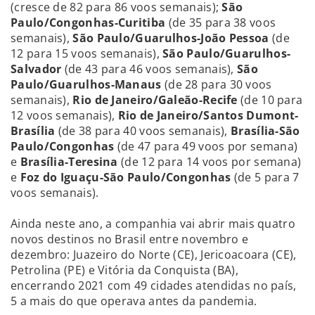
(cresce de 82 para 86 voos semanais);
São
Paulo/Congonhas-Curitiba
(de 35 para 38 voos
semanais),
São Paulo/Guarulhos-João Pessoa
(de
12 para 15 voos semanais),
São Paulo/Guarulhos-
Salvador
(de 43 para 46 voos semanais),
São
Paulo/Guarulhos-Manaus
(de 28 para 30 voos
semanais),
Rio de Janeiro/Galeão-Recife
(de 10 para
12 voos semanais),
Rio de Janeiro/Santos Dumont-
Brasília
(de 38 para 40 voos semanais),
Brasília-São
Paulo/Congonhas
(de 47 para 49 voos por semana)
e
Brasília-Teresina
(de 12 para 14 voos por semana)
e
Foz do Iguaçu-São Paulo/Congonhas
(de 5 para 7
voos semanais).
Ainda neste ano, a companhia vai abrir mais quatro
novos destinos no Brasil entre novembro e
dezembro: Juazeiro do Norte (CE), Jericoacoara (CE),
Petrolina (PE) e Vitória da Conquista (BA),
encerrando 2021 com 49 cidades atendidas no país,
5 a mais do que operava antes da pandemia.