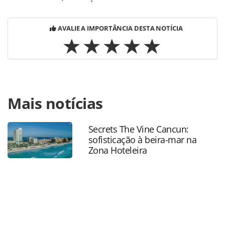
AVALIE A IMPORTÂNCIA DESTA NOTÍCIA
Para compartilhar esse conteúdo, por favor utilize o link
Mais notícias
https://www.panrotas.com.br/aviacao/empresas/2024/12/d
tera-a330s-e-a350s-nas-rotas-entre-guarulhos-e-atlanta-
em-2025_213012.html ou as ferramentas oferecidas na
Secrets The Vine Cancun:
página. Todo o conteúdo produzido pela PANROTAS
sofisticação à beira-mar na
Editora é protegido pela legislação brasileira sobre direito
Zona Hoteleira
autoral. Não reproduza o conteúdo sem autorização da
PANROTAS Editora (copyright@panrotas.com.br).