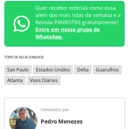
Quer receber notícias como essa,
além das mais lidas da semana e a
Revista PANROTAS gratuitamente?
Entre em nosso grupo de
WhatsApp.
TÓPICOS RELACIONADOS
Sao Paulo
Estados Unidos
Delta
Guarulhos
Atlanta
Voos Diários
Conteúdos por
Pedro Menezes