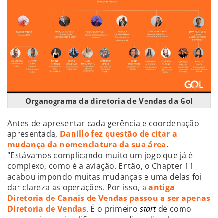
Organograma da diretoria de Vendas da Gol
Antes de apresentar cada gerência e coordenação
apresentada,
Danillo fez questão de citar a
mudança da nomenclatura da sua área
.
"Estávamos complicando muito um jogo que já é
complexo, como é a aviação. Então, o Chapter 11
acabou impondo muitas mudanças e uma delas foi
dar clareza às operações. Por isso, a
antiga
Diretoria de Canais de Vendas passou a ser apenas
Diretoria de Vendas
. É o primeiro
start
de como