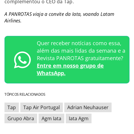
complementou o CEO da Tap.
A PANROTAS viaja a convite da Iata, voando Latam
Airlines.
Quer receber notícias como essa,
além das mais lidas da semana e a
Revista PANROTAS gratuitamente?
Entre em nosso grupo de
WhatsApp.
TÓPICOS RELACIONADOS
Tap
Tap Air Portugal
Adrian Neuhauser
Grupo Abra
Agm Iata
Iata Agm