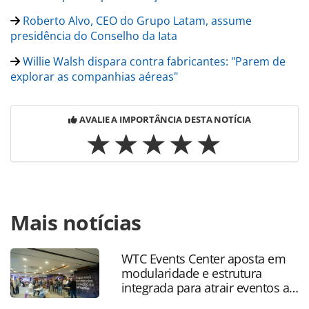
Roberto Alvo, CEO do Grupo Latam, assume
presidência do Conselho da Iata
Willie Walsh dispara contra fabricantes: "Parem de
explorar as companhias aéreas"
AVALIE A IMPORTÂNCIA DESTA NOTÍCIA
Para compartilhar esse conteúdo, por favor utilize o link
Mais notícias
https://www.panrotas.com.br/aviacao/empresas/2026/06/p
iata-de-ceos-debate-alta-do-qav-excesso-de-regulacao-e-
demais-desafios_229258.html ou as ferramentas
WTC Events Center aposta em
oferecidas na página. Todo o conteúdo produzido pela
modularidade e estrutura
PANROTAS Editora é protegido pela legislação brasileira
integrada para atrair eventos a
sobre direito autoral. Não reproduza o conteúdo sem
SP