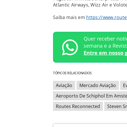
Atlantic Airways, Wizz Air e Volot
Saiba mais em
https://www.route
Quer receber notí
semana e a Revis
Entre em nosso 
TÓPICOS RELACIONADOS
Aviação
Mercado Aviação
E
Aeroporto De Schiphol Em Amst
Routes Reconnected
Steven S