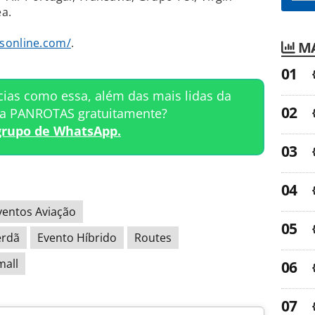
ea.
sonline.com/
.
MA
cias como essa, além das mais lidas da
ta PANROTAS gratuitamente?
grupo de WhatsApp.
ventos Aviação
erdã
Evento Híbrido
Routes
mall