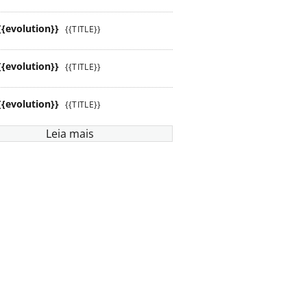
{{evolution}}
{{TITLE}}
{{evolution}}
{{TITLE}}
{{evolution}}
{{TITLE}}
Leia mais