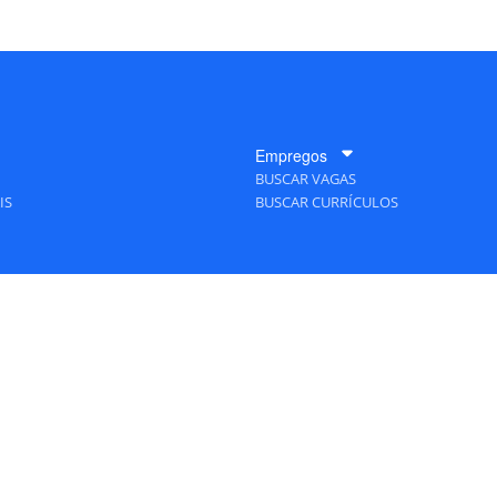
Empregos
BUSCAR VAGAS
IS
BUSCAR CURRÍCULOS
A Empresa
QUEM SOMOS
PUBLICIDADE
POLÍTICAS DE PRIVACIDADE
MAPA DO SITE
TAS Editora - Ver.
Friday, August 7, 2026 2:46:37 PM -03:00:00 - Builder 2026.6.2.1
/ Layou