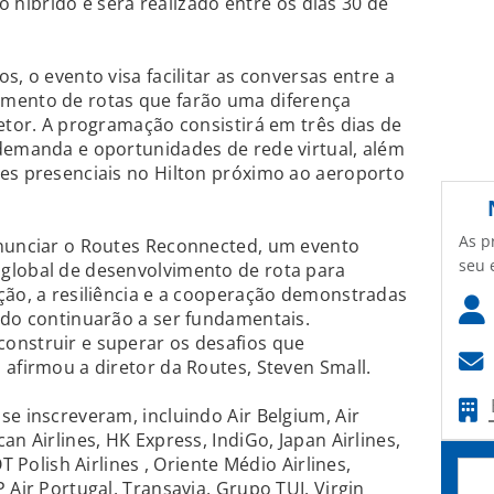
 híbrido e será realizado entre os dias 30 de
s, o evento visa facilitar as conversas entre a
mento de rotas que farão uma diferença
setor. A programação consistirá em três dias de
 demanda e oportunidades de rede virtual, além
ões presenciais no Hilton próximo ao aeroporto
As p
anunciar o Routes Reconnected, um evento
seu 
global de desenvolvimento de rota para
ção, a resiliência e a cooperação demonstradas
odo continuarão a ser fundamentais.
onstruir e superar os desafios que
 afirmou a diretor da Routes, Steven Small.
se inscreveram, incluindo Air Belgium, Air
an Airlines, HK Express, IndiGo, Japan Airlines,
T Polish Airlines , Oriente Médio Airlines,
 Air Portugal, Transavia, Grupo TUI, Virgin