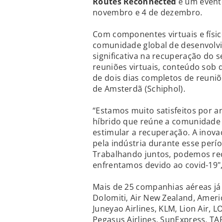
Routes Reconnected
é um evento
novembro e 4 de dezembro.
Com componentes virtuais e físico
comunidade global de desenvolvi
significativa na recuperação do 
reuniões virtuais, conteúdo sob
de dois dias completos de reuni
de Amsterdã (Schiphol).
“Estamos muito satisfeitos por 
híbrido que reúne a comunidade 
estimular a recuperação. A inova
pela indústria durante esse perí
Trabalhando juntos, podemos rec
enfrentamos devido ao covid-19",
Mais de 25 companhias aéreas já 
Dolomiti, Air New Zealand, Americ
Juneyao Airlines, KLM, Lion Air, LO
Pegasus Airlines, SunExpress, TAP