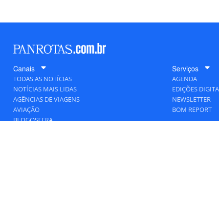
Canais
Serviços
TODAS AS NOTÍCIAS
AGENDA
NOTÍCIAS MAIS LIDAS
EDIÇÕES DIGITA
AGÊNCIAS DE VIAGENS
NEWSLETTER
AVIAÇÃO
BOM REPORT
BLOGOSFERA
DESTINOS
GENTE
HOTELARIA
MERCADO
PANCORP
PANROTAS+
VIAGENS DE LUXO
VÍDEOS
Todos os direitos reservados a PANRO