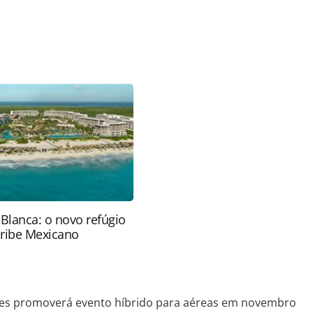
favor utilize o link
ao/eventos/2020/08/routes-promovera-evento-
75643.html ou as ferramentas oferecidas na
pela PANROTAS Editora é protegido pela legislação
ão reproduza o conteúdo sem autorização da
tas.com.br).
 Blanca: o novo refúgio
aribe Mexicano
es promoverá evento híbrido para aéreas em novembro