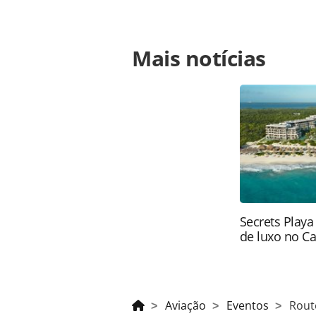
Para compartilhar esse conteúdo, por 
Mais notícias
https://www.panrotas.com.br/aviac
hibrido-para-aereas-em-novembro_1
página. Todo o conteúdo produzido 
brasileira sobre direito autoral. N
PANROTAS Editora (copyright@panro
Secrets Playa
de luxo no C
Aviação
Eventos
Rout