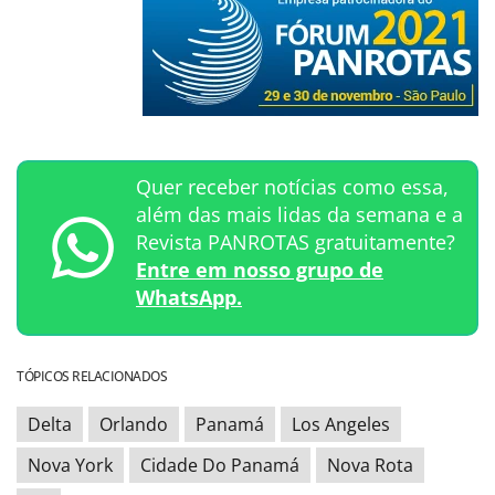
Quer receber notícias como essa,
além das mais lidas da semana e a
Revista PANROTAS gratuitamente?
Entre em nosso grupo de
WhatsApp.
TÓPICOS RELACIONADOS
Delta
Orlando
Panamá
Los Angeles
Nova York
Cidade Do Panamá
Nova Rota