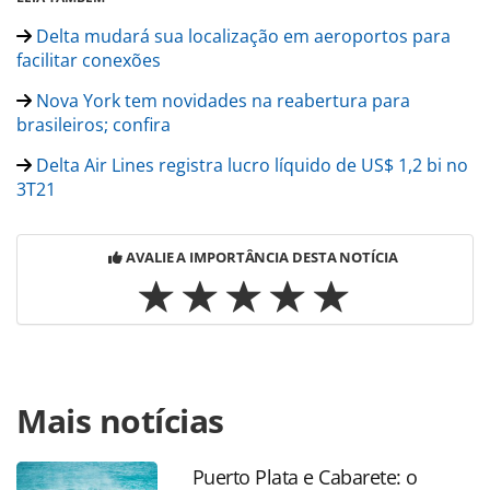
Delta mudará sua localização em aeroportos para
facilitar conexões
Nova York tem novidades na reabertura para
brasileiros; confira
Delta Air Lines registra lucro líquido de US$ 1,2 bi no
3T21
AVALIE A IMPORTÂNCIA DESTA NOTÍCIA
Para compartilhar esse conteúdo, por favor utilize o link
Mais notícias
https://www.panrotas.com.br/aviacao/novas-
rotas/2021/10/delta-tera-voos-para-o-panama-saindo-de-
los-angeles-ny-e-orlando_184970.html ou as ferramentas
Puerto Plata e Cabarete: o
oferecidas na página. Todo o conteúdo produzido pela