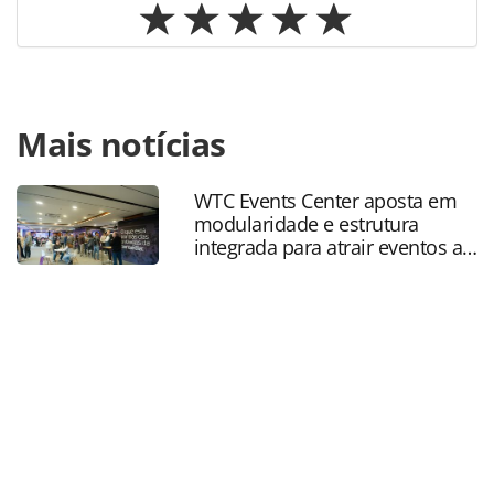
Para compartilhar esse conteúdo, por favor utilize o link
Mais notícias
https://www.panrotas.com.br/aviacao/novas-
rotas/2025/12/latam-brasil-anuncia-mais-voos-para-
barcelona-e-volta-da-rota-sao-paulo-
WTC Events Center aposta em
bariloche_224339.html ou as ferramentas oferecidas na
modularidade e estrutura
página. Todo o conteúdo produzido pela PANROTAS
integrada para atrair eventos a
Editora é protegido pela legislação brasileira sobre direito
SP
autoral. Não reproduza o conteúdo sem autorização da
PANROTAS Editora (copyright@panrotas.com.br).