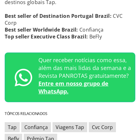
destinos globais Tap.
Best seller of Destination Portugal Brazil:
CVC
Corp
Best seller Worldwide Brazil:
Confiança
Top seller Executive Class Brazil:
BeFly
Quer receber notícias como essa,
além das mais lidas da semana e a
Revista PANROTAS gratuitamente?
Entre em nosso grupo de
WhatsApp.
TÓPICOS RELACIONADOS
Tap
Confiança
Viagens Tap
Cvc Corp
Befly
Prêmio Tap