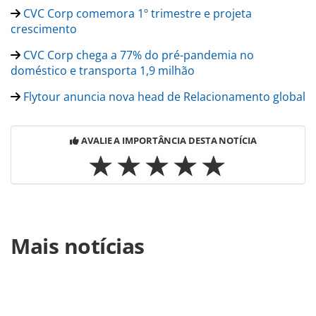
CVC Corp comemora 1º trimestre e projeta
crescimento
CVC Corp chega a 77% do pré-pandemia no
doméstico e transporta 1,9 milhão
Flytour anuncia nova head de Relacionamento global
AVALIE A IMPORTÂNCIA DESTA NOTÍCIA
Para compartilhar esse conteúdo, por favor utilize o link
Mais notícias
https://www.panrotas.com.br/aviacao/parcerias/2022/05/cv
corp-befly-e-confianca-foram-premiadas-pela-tap-por-
suas-vendas_189366.html ou as ferramentas oferecidas na
página. Todo o conteúdo produzido pela PANROTAS
Editora é protegido pela legislação brasileira sobre direito