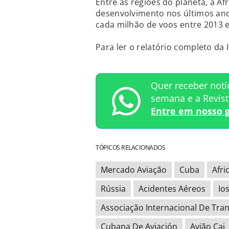
Entre as regiões do planeta, a Á
desenvolvimento nos últimos anos
cada milhão de voos entre 2013 e
Para ler o relatório completo da 
Quer receber notí
semana e a Revis
Entre em nosso 
TÓPICOS RELACIONADOS
Mercado Aviação
Cuba
Afri
Rússia
Acidentes Aéreos
Io
Associação Internacional De Tra
Cubana De Aviación
Avião Cai