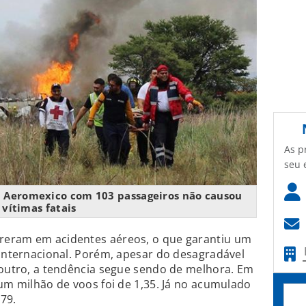
As p
seu 
a Aeromexico com 103 passageiros não causou
vítimas fatais
reram em acidentes aéreos, o que garantiu um
 internacional. Porém, apesar do desagradável
 outro, a tendência segue sendo de melhora. Em
 um milhão de voos foi de 1,35. Já no acumulado
,79.