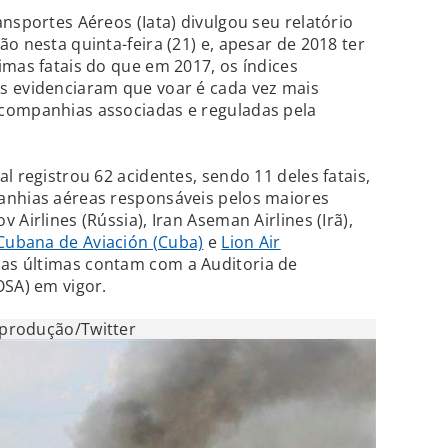
nsportes Aéreos (Iata) divulgou seu relatório
o nesta quinta-feira (21) e, apesar de 2018 ter
imas fatais do que em 2017, os índices
s evidenciaram que voar é cada vez mais
companhias associadas e reguladas pela
l registrou 62 acidentes, sendo 11 deles fatais,
anhias aéreas responsáveis pelos maiores
Airlines (Rússia), Iran Aseman Airlines (Irã),
Cubana de Aviación (Cuba)
e
Lion Air
uas últimas contam com a Auditoria de
OSA) em vigor.
produção/Twitter