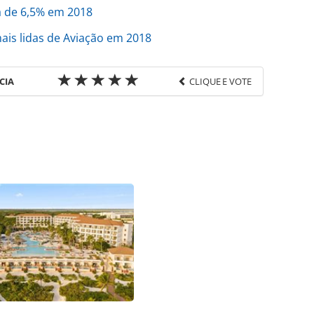
a de 6,5% em 2018
ais lidas de Aviação em 2018
CIA
CLIQUE E VOTE
favor utilize o link
/pesquisas-e-estatisticas/2019/02/aviacao-teve-
anca-aumentou_162518.html ou as ferramentas
údo produzido pela PANROTAS Editora é protegido
eito autoral. Não reproduza o conteúdo sem
copyright@panrotas.com.br).