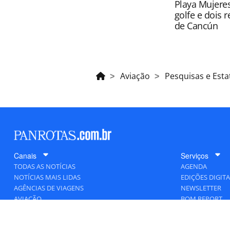
Playa Mujeres
golfe e dois 
de Cancún
Aviação
Pesquisas e Estat
Canais
Serviços
TODAS AS NOTÍCIAS
AGENDA
NOTÍCIAS MAIS LIDAS
EDIÇÕES DIGITA
AGÊNCIAS DE VIAGENS
NEWSLETTER
AVIAÇÃO
BOM REPORT
BLOGOSFERA
DESTINOS