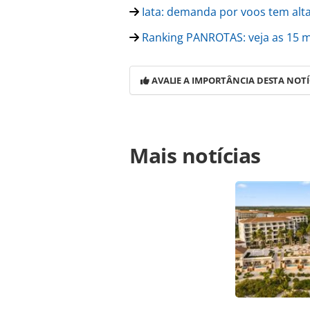
Iata: demanda por voos tem alt
Ranking PANROTAS: veja as 15 m
AVALIE A IMPORTÂNCIA DESTA NOTÍ
Para compartilhar esse conteúdo, por 
Mais notícias
https://www.panrotas.com.br/aviacao
mais-acidentes-em-2018-mas-segur
oferecidas na página. Todo o conte
pela legislação brasileira sobre dir
autorização da PANROTAS Editora (