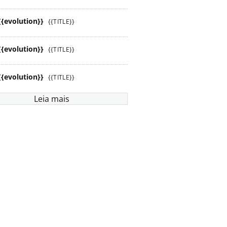
{{evolution}}
{{TITLE}}
{{evolution}}
{{TITLE}}
{{evolution}}
{{TITLE}}
Leia mais