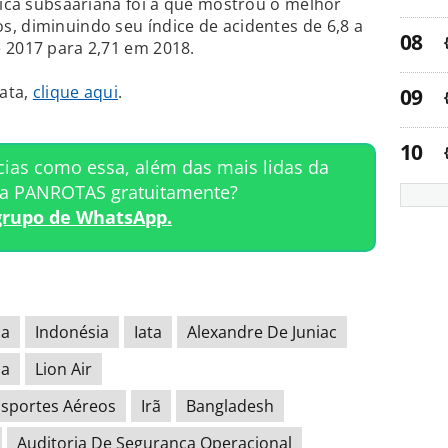
frica subsaariana foi a que mostrou o melhor
, diminuindo seu índice de acidentes de 6,8 a
 2017 para 2,71 em 2018.
Iata,
clique aqui
.
cias como essa, além das mais lidas da
ta PANROTAS gratuitamente?
grupo de WhatsApp.
ca
Indonésia
Iata
Alexandre De Juniac
sa
Lion Air
nsportes Aéreos
Irã
Bangladesh
Auditoria De Segurança Operacional