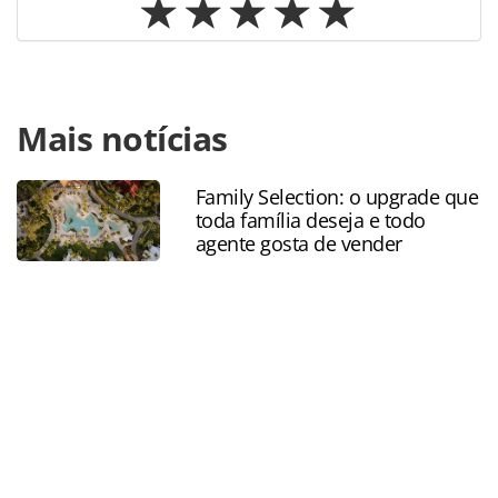
Para compartilhar esse conteúdo, por favor utilize o link
Mais notícias
https://www.panrotas.com.br/coronavirus/superando-o-
coronavirus/2020/06/mais-8-destinos-ganham-selo-de-
seguranca-do-wttc-veja-quais_174160.html ou as
Family Selection: o upgrade que
ferramentas oferecidas na página. Todo o conteúdo
toda família deseja e todo
produzido pela PANROTAS Editora é protegido pela
agente gosta de vender
legislação brasileira sobre direito autoral. Não reproduza o
conteúdo sem autorização da PANROTAS Editora
(copyright@panrotas.com.br).