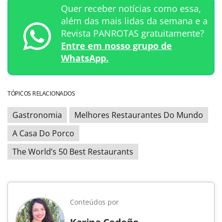
Quer receber notícias como essa,
além das mais lidas da semana e a
Revista PANROTAS gratuitamente?
Entre em nosso grupo de
WhatsApp.
TÓPICOS RELACIONADOS
Gastronomia
Melhores Restaurantes Do Mundo
A Casa Do Porco
The World’s 50 Best Restaurants
Conteúdos por