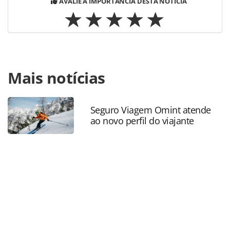
AVALIE A IMPORTÂNCIA DESTA NOTÍCIA
Para compartilhar esse conteúdo, por favor utilize o link
Mais notícias
https://www.panrotas.com.br/destinos/comer-e-
beber/2022/07/a-casa-do-porco-e-eleito-um-dos-10-
melhores-restaurantes-do-mundo_190756.html ou as
ferramentas oferecidas na página. Todo o conteúdo
Seguro Viagem Omint atende
ao novo perfil do viajante
produzido pela PANROTAS Editora é protegido pela
legislação brasileira sobre direito autoral. Não reproduza o
conteúdo sem autorização da PANROTAS Editora
(copyright@panrotas.com.br).