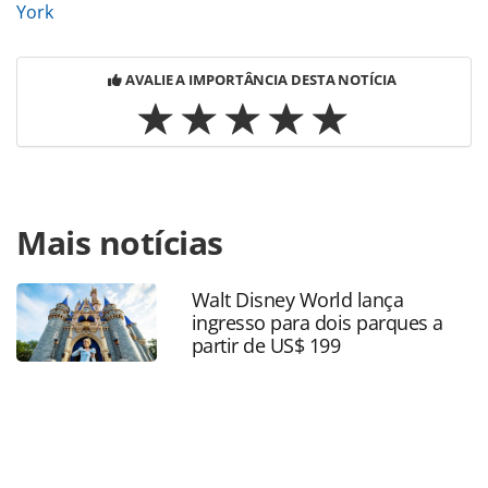
York
AVALIE A IMPORTÂNCIA DESTA NOTÍCIA
Para compartilhar esse conteúdo, por favor utilize o link
Mais notícias
https://www.panrotas.com.br/destinos/entretenimento/20
marais-o-bairro-mais-lgbt-de-paris_162593.html ou as
ferramentas oferecidas na página. Todo o conteúdo
Walt Disney World lança
produzido pela PANROTAS Editora é protegido pela
ingresso para dois parques a
legislação brasileira sobre direito autoral. Não reproduza o
partir de US$ 199
conteúdo sem autorização da PANROTAS Editora
(copyright@panrotas.com.br).