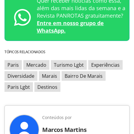
Quer receber notícias como essa,
além das mais lidas da semana e a
Revista PANROTAS gratuitamente?
Entre em nosso grupo de
WhatsApp.
TÓPICOS RELACIONADOS
Paris
Mercado
Turismo Lgbt
Experiências
Diversidade
Marais
Bairro De Marais
Paris Lgbt
Destinos
Conteúdos por
Marcos Martins