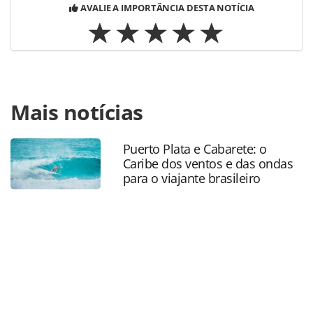
AVALIE A IMPORTÂNCIA DESTA NOTÍCIA
Para compartilhar esse conteúdo, por favor utilize o link
Mais notícias
https://www.panrotas.com.br/destinos/parques-
tematicos/2025/09/parques-e-atracoes-movimentam-117-
milhoes-de-visitantes-e-r-36-bilhoes-no-brasil_221723.html
Puerto Plata e Cabarete: o
ou as ferramentas oferecidas na página. Todo o conteúdo
Caribe dos ventos e das ondas
produzido pela PANROTAS Editora é protegido pela
para o viajante brasileiro
legislação brasileira sobre direito autoral. Não reproduza o
conteúdo sem autorização da PANROTAS Editora
(copyright@panrotas.com.br).