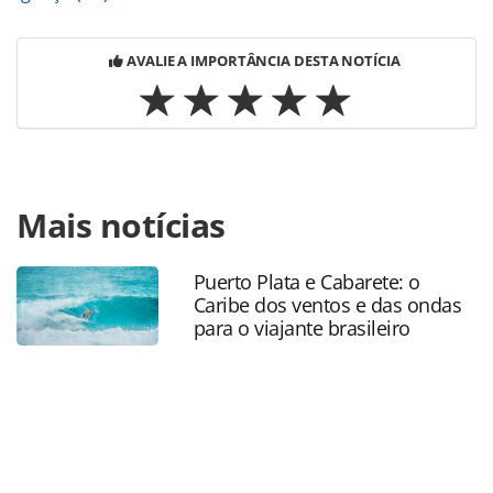
AVALIE A IMPORTÂNCIA DESTA NOTÍCIA
Para compartilhar esse conteúdo, por favor utilize o link
Mais notícias
https://www.panrotas.com.br/destinos/pesquisas-e-
estatisticas/2019/12/brasil-registra-crescimento-na-
procura-por-viagens-em-2020_169801.html ou as
Puerto Plata e Cabarete: o
ferramentas oferecidas na página. Todo o conteúdo
Caribe dos ventos e das ondas
produzido pela PANROTAS Editora é protegido pela
para o viajante brasileiro
legislação brasileira sobre direito autoral. Não reproduza o
conteúdo sem autorização da PANROTAS Editora
(copyright@panrotas.com.br).