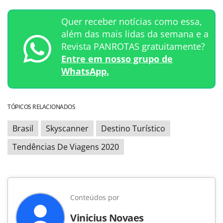
Quer receber notícias como essa,
além das mais lidas da semana e a
Revista PANROTAS gratuitamente?
Entre em nosso grupo de
WhatsApp.
TÓPICOS RELACIONADOS
Brasil
Skyscanner
Destino Turístico
Tendências De Viagens 2020
Conteúdos por
Vinicius Novaes