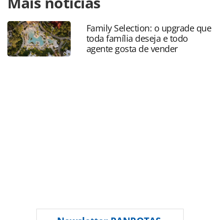
Mais notícias
https://www.panrotas.com.br/gente/movimentacao/2022/1
contrata-mais-cinco-executivos-para-area-de-
vendas_193135.html ou as ferramentas oferecidas na
Family Selection: o upgrade que
página. Todo o conteúdo produzido pela PANROTAS
toda família deseja e todo
Editora é protegido pela legislação brasileira sobre direito
agente gosta de vender
autoral. Não reproduza o conteúdo sem autorização da
PANROTAS Editora (copyright@panrotas.com.br).