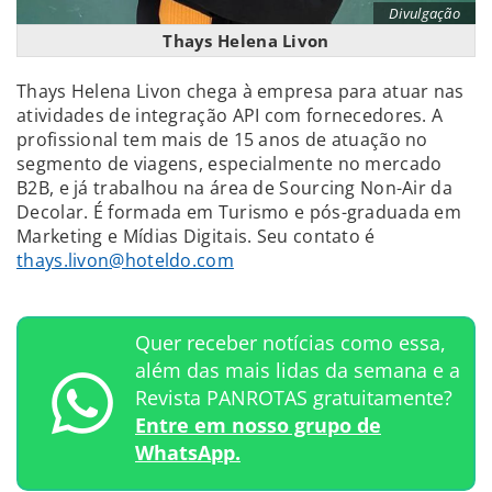
Divulgação
Thays Helena Livon
Thays Helena Livon chega à empresa para atuar nas
atividades de integração API com fornecedores. A
profissional tem mais de 15 anos de atuação no
segmento de viagens, especialmente no mercado
B2B, e já trabalhou na área de Sourcing Non-Air da
Decolar. É formada em Turismo e pós-graduada em
Marketing e Mídias Digitais. Seu contato é
thays.livon@hoteldo.com
Quer receber notícias como essa,
além das mais lidas da semana e a
Revista PANROTAS gratuitamente?
Entre em nosso grupo de
WhatsApp.