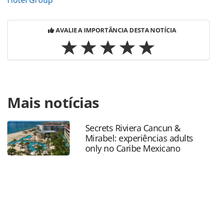
Hotel Group
AVALIE A IMPORTÂNCIA DESTA NOTÍCIA
Para compartilhar esse conteúdo, por favor utilize o link
Mais notícias
https://www.panrotas.com.br/hotelaria/eventos/2018/08/hy
celebra-premio-de--39melhor-da-hotelaria-39-e-exalta-
insercao_158004.html ou as ferramentas oferecidas na
Secrets Riviera Cancun &
página. Todo o conteúdo produzido pela PANROTAS
Mirabel: experiências adults
Editora é protegido pela legislação brasileira sobre direito
only no Caribe Mexicano
autoral. Não reproduza o conteúdo sem autorização da
PANROTAS Editora (copyright@panrotas.com.br).