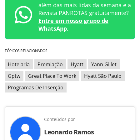
além das mais lidas da semana e a
Revista PANROTAS gratuitamente?
Entre em nosso grupo de
WhatsApp.
TÓPICOS RELACIONADOS
Hotelaria
Premiação
Hyatt
Yann Gillet
Gptw
Great Place To Work
Hyatt São Paulo
Programas De Inserção
Conteúdos por
Leonardo Ramos