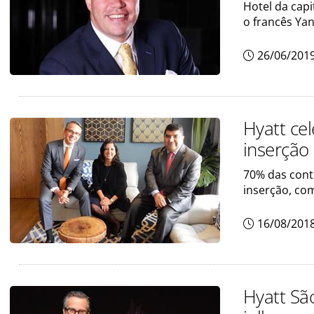
Hotel da capi
o francês Ya
26/06/201
Hyatt cel
inserção
70% das cont
inserção, co
16/08/201
Hyatt Sã