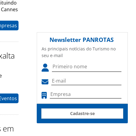
tituindo
m Cannes
mpresas
Newsletter
PANROTAS
As principais notícias do Turismo no
xalta
seu e-mail
e
 Eventos
Cadastre-se
s em