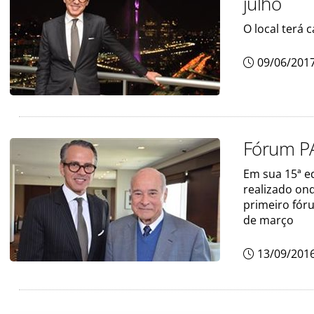
julho
O local terá
09/06/201
Fórum P
Em sua 15ª e
realizado on
primeiro fór
de março
13/09/201