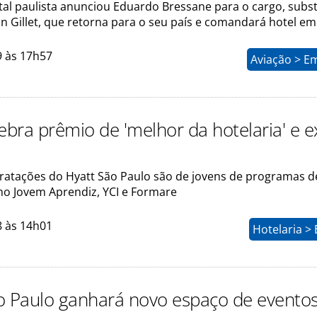
tal paulista anunciou Eduardo Bressane para o cargo, subs
nn Gillet, que retorna para o seu país e comandará hotel e
9 às 17h57
Aviação > E
ebra prêmio de 'melhor da hotelaria' e e
ratações do Hyatt São Paulo são de jovens de programas d
mo Jovem Aprendiz, YCI e Formare
8 às 14h01
Hotelaria >
o Paulo ganhará novo espaço de evento