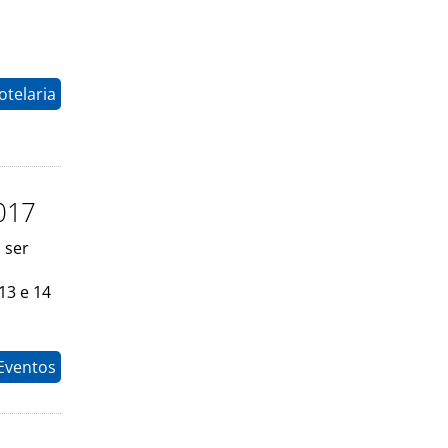
otelaria
017
 ser
13 e 14
Eventos