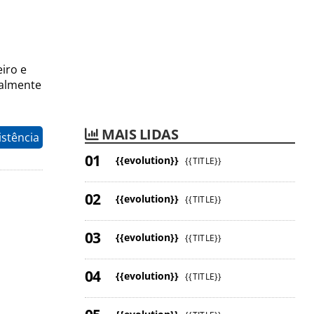
iro e
salmente
MAIS LIDAS
istência
{{evolution}}
{{TITLE}}
{{evolution}}
{{TITLE}}
{{evolution}}
{{TITLE}}
{{evolution}}
{{TITLE}}