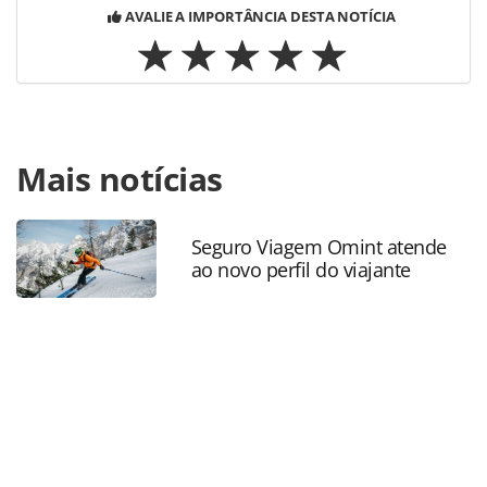
AVALIE A IMPORTÂNCIA DESTA NOTÍCIA
Para compartilhar esse conteúdo, por favor utilize o link
Mais notícias
https://www.panrotas.com.br/hotelaria/eventos/2019/02/p
santos-dumont-rj-recebera-tres-festas-no-
carnaval_162707.html ou as ferramentas oferecidas na
página. Todo o conteúdo produzido pela PANROTAS
Seguro Viagem Omint atende
ao novo perfil do viajante
Editora é protegido pela legislação brasileira sobre direito
autoral. Não reproduza o conteúdo sem autorização da
PANROTAS Editora (copyright@panrotas.com.br).