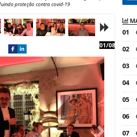
luindo proteção contra covid-19
MA
01/08
Next