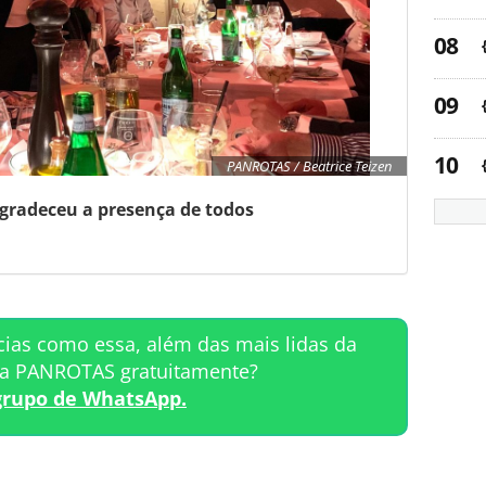
PANROTAS / Beatrice Teizen
gradeceu a presença de todos
cias como essa, além das mais lidas da
ta PANROTAS gratuitamente?
grupo de WhatsApp.