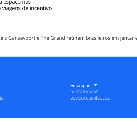
a espaço nas
e viagens de incentivo
éis Gansevoort e The Grand reúnem brasileiros em jantar
Empregos
BUSCAR VAGAS
IS
BUSCAR CURRÍCULOS
A Empresa
QUEM SOMOS