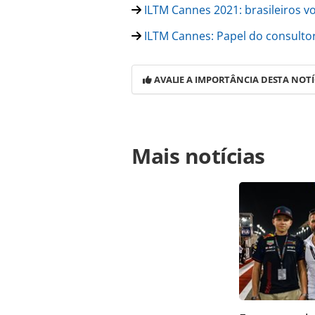
ILTM Cannes 2021: brasileiros vo
ILTM Cannes: Papel do consultor
AVALIE A IMPORTÂNCIA DESTA NOTÍ
Para compartilhar esse conteúdo, por 
Mais notícias
https://www.panrotas.com.br/hotela
grand-reunem-brasileiros-em-janta
oferecidas na página. Todo o conte
pela legislação brasileira sobre dir
autorização da PANROTAS Editora (