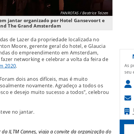
PANROTAS / Beatrice Teizen
 em jantar organizado por Hotel Gansevoort e
gend The Grand Amsterdam
das de Lazer da propriedade localizada no
nton Moore, gerente geral do hotel, e Glaucia
 Vendas do empreendimento em Amsterdam,
zer networking e celebrar a volta da feira de
As p
em 2020
.
seu 
 Foram dois anos difíceis, mas é muito
soalmente novamente. Agradeço a todos os
co e desejo muito sucesso a todos”, celebrou
teve no jantar.
da ILTM Cannes, viaja a convite da organização do