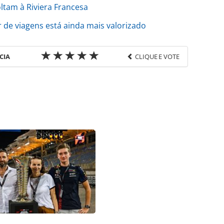
ltam à Riviera Francesa
 de viagens está ainda mais valorizado
CIA
CLIQUE E VOTE
favor utilize o link
ria/eventos/2021/12/hoteis-gansevoort-e-the-
r-em-cannes_186205.html ou as ferramentas
údo produzido pela PANROTAS Editora é protegido
eito autoral. Não reproduza o conteúdo sem
copyright@panrotas.com.br).