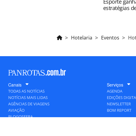
Esporte ganh
estratégias d
Hotelaria
Eventos
Hot
Canais
Serviços
TODAS AS NOTÍCIAS
AGENDA
NOTÍCIAS MAIS LIDAS
EDIÇÕES DIGITA
AGÊNCIAS DE VIAGENS
NEWSLETTER
AVIAÇÃO
BOM REPORT
BLOGOSFERA
DESTINOS
GENTE
HOTELARIA