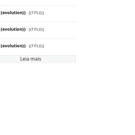
{{evolution}}
{{TITLE}}
{{evolution}}
{{TITLE}}
{{evolution}}
{{TITLE}}
Leia mais