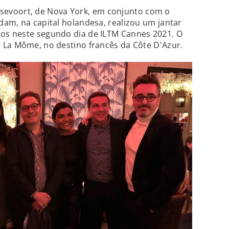
sevoort, de Nova York, em conjunto com o
am, na capital holandesa, realizou um jantar
dos neste segundo dia de ILTM Cannes 2021. O
 La Môme, no destino francês da Côte D'Azur.