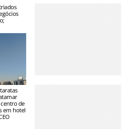
triados
egócios
o;
das já são
taratas
ela
atamar
or hospeda…
centro de
 em hotel
 CEO