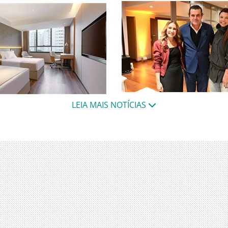
Debate promovido pelo Tivo
nto na região central da
LEIA MAIS NOTÍCIAS
discutiu tendências que já
a com estrutura para
transformam o segmento 
tness center