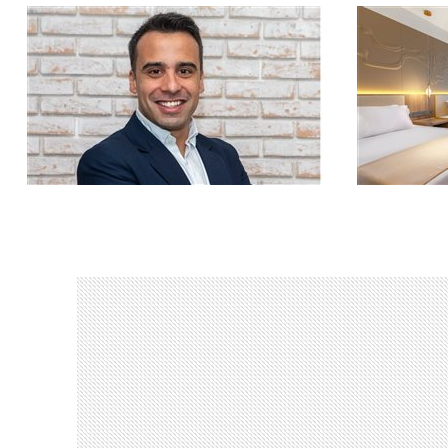
Toledo será responsável por apoiar a
Empreendime
estruturação e o desenvolvimento dos
cidade cont
chapters latino-americanos
eventos e fi