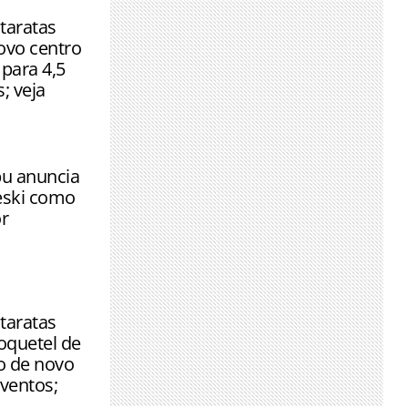
taratas
ovo centro
para 4,5
; veja
u anuncia
eski como
r
taratas
quetel de
o de novo
ventos;