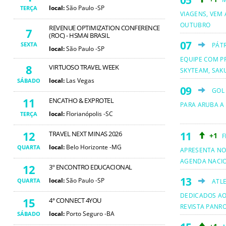
local:
São Paulo -SP
TERÇA
VIAGENS, VEM 
OUTUBRO
REVENUE OPTIMIZATION CONFERENCE
7
(ROC) - HSMAI BRASIL
SEXTA
PÁT
local:
São Paulo -SP
EQUIPE COM PR
8
VIRTUOSO TRAVEL WEEK
SKYTEAM, SAKU
local:
Las Vegas
SÁBADO
GOL
11
ENCATHO & EXPROTEL
PARA ARUBA A
local:
Florianópolis -SC
TERÇA
12
TRAVEL NEXT MINAS 2026
+1
F
local:
Belo Horizonte -MG
QUARTA
APRESENTA NO
AGENDA NACI
12
3º ENCONTRO EDUCACIONAL
local:
São Paulo -SP
QUARTA
ATL
DEDICADOS AO
15
4ª CONNECT 4YOU
REVISTA PANR
local:
Porto Seguro -BA
SÁBADO