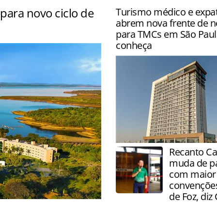
para novo ciclo de
Turismo médico e expa
abrem nova frente de n
para TMCs em São Paul
nciou expansão do centro
conheça
TMCs e agências especializa
Recanto Ca
responsáveis por uma parc
muda de p
importante da demanda p
com maior 
convenções
de Foz, diz