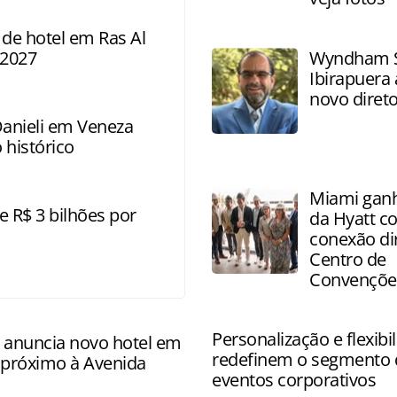
 de hotel em Ras Al
 2027
Wyndham S
Ibirapuera
novo direto
Danieli em Veneza
 histórico
Miami ganh
e R$ 3 bilhões por
da Hyatt c
conexão di
Centro de
Convençõe
Personalização e flexibi
anuncia novo hotel em
redefinem o segmento 
 próximo à Avenida
eventos corporativos