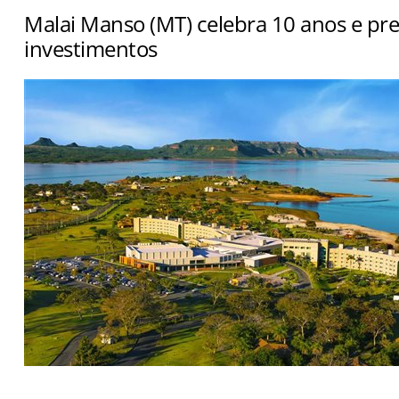
Malai Manso (MT) celebra 10 anos e pre
investimentos
Empreendimento atingiu 1,1 milhão de hóspedes e anu
de convenções