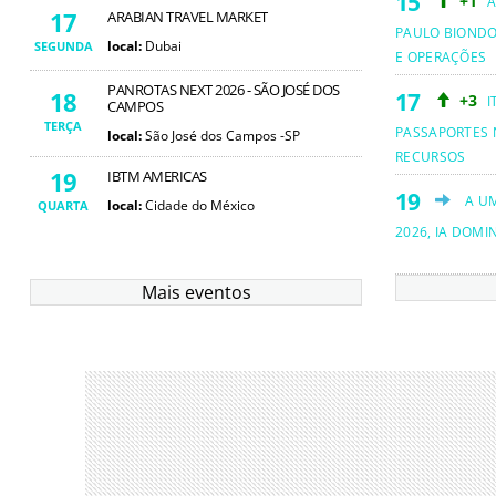
+1
A
17
ARABIAN TRAVEL MARKET
PAULO BIOND
local:
Dubai
SEGUNDA
E OPERAÇÕES
PANROTAS NEXT 2026 - SÃO JOSÉ DOS
18
+3
I
CAMPOS
TERÇA
PASSAPORTES 
local:
São José dos Campos -SP
RECURSOS
19
IBTM AMERICAS
A U
local:
Cidade do México
QUARTA
2026, IA DOMI
Mais eventos