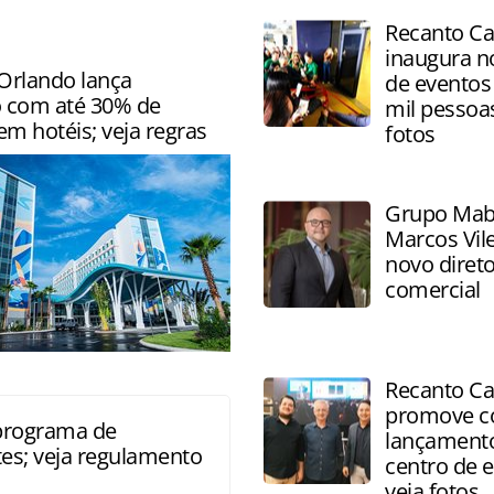
Recanto Ca
inaugura n
 Orlando lança
de eventos 
 com até 30% de
mil pessoas
m hotéis; veja regras
fotos
Grupo Mab
Marcos Vil
novo direto
comercial
stão disponíveis durante o
Recanto Ca
 festividades natalinas
promove co
 programa de
lançament
tes; veja regulamento
centro de e
veja fotos