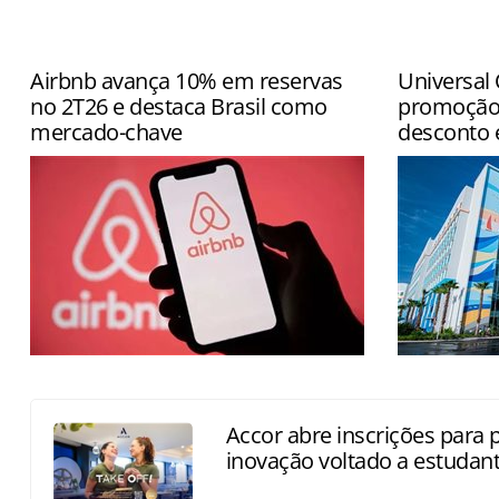
Airbnb avança 10% em reservas
Universal
no 2T26 e destaca Brasil como
promoção
mercado-chave
desconto e
Globalmente, o número de diárias e
Descontos e
experiências reservadas cresceu 10%,
período das
alcançando 148,3 milhões
Accor abre inscrições para
inovação voltado a estudan