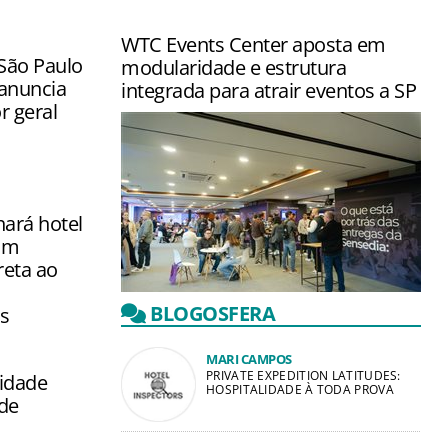
WTC Events Center aposta em
ão Paulo
modularidade e estrutura
 anuncia
integrada para atrair eventos a SP
r geral
ará hotel
om
reta ao
Complexo na Zona Sul de São Paulo
BLOGOSFERA
s
reúne centro de eventos, hotel
Sheraton e shopping em um único en…
MARI CAMPOS
PRIVATE EXPEDITION LATITUDES:
lidade
HOSPITALIDADE À TODA PROVA
de