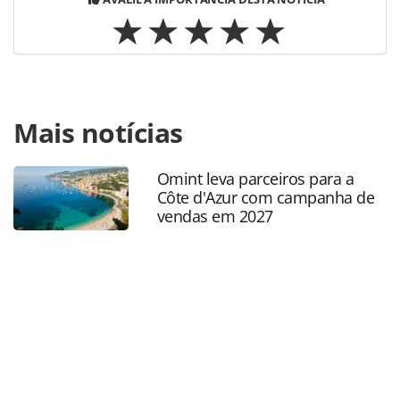
Para compartilhar esse conteúdo, por favor utilize o link
Mais notícias
https://www.panrotas.com.br/hotelaria/investimentos/201
resort-sp-cresceu-14-em-receita-no-1o-
semestre_166058.html ou as ferramentas oferecidas na
Omint leva parceiros para a
página. Todo o conteúdo produzido pela PANROTAS
Côte d'Azur com campanha de
Editora é protegido pela legislação brasileira sobre direito
vendas em 2027
autoral. Não reproduza o conteúdo sem autorização da
PANROTAS Editora (copyright@panrotas.com.br).